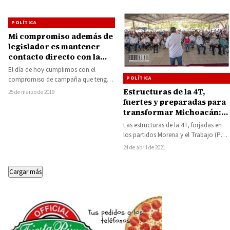
POLÍTICA
Mi compromiso además de
legislador es mantener
contacto directo con la
ciudadanía: Octavio
El día de hoy cumplimos con el
Ocampo
POLÍTICA
compromiso de campaña que tengo
con la ciudadanía que confió su…
Estructuras de la 4T,
25 de marzo de 2019
fuertes y preparadas para
transformar Michoacán:
Raúl Morón
Las estructuras de la 4T, forjadas en
los partidos Morena y el Trabajo (PT),
así como en diversos…
24 de abril de 2021
Cargar más