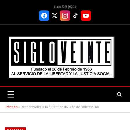
8 ago 2026 | 02:18
Portada
»
Debe prevalecer la auténtica división de Poderes: PRD