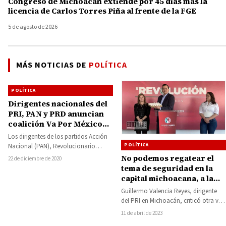
Congreso de Michoacán extiende por 45 días más la
licencia de Carlos Torres Piña al frente de la FGE
5 de agosto de 2026
MÁS NOTICIAS DE
POLÍTICA
POLÍTICA
Dirigentes nacionales del
PRI, PAN y PRD anuncian
coalición Va Por México
para elecciones de 2021
Los dirigentes de los partidos Acción
POLÍTICA
Nacional (PAN), Revolucionario
Institucional (PRI) y de la Revolución
No podemos regatear el
22 de diciembre de 2020
Democrática (PRD) anunciaron…
tema de seguridad en la
capital michoacana, a la
Policía de Morelia “le
Guillermo Valencia Reyes, dirigente
faltan huevos”: Memo
del PRI en Michoacán, criticó otra vez
Valencia
la situación insegura de Morelia, y
11 de abril de 2023
mostró…