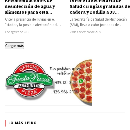
Recomendaciones de
Ofrece la Secretaría de
desinfección de agua y
Salud cirugías gratuitas de
alimentos para esta
cadera y rodilla a 33
temporada de lluvias
personas de Tuzantla,
Ante la presencia de lluvias en el
La Secretaría de Salud de Michoacán
Huetamo, Apatzingán y
Estado y la posible afectación del
(SSM), lleva a cabo jornadas de
Morelia
sistema de abastecimiento de agua…
cirugías gratuitas, en beneficio de
1 de agosto de 2010
29 de noviembre de 2019
33…
Cargar más
LO MÁS LEÍDO