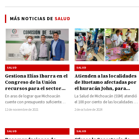
MÁS NOTICIAS DE
SALUD
SALUD
SALUD
Gestiona Elías Ibarra en el
Atienden a las localidades
Congreso de la Unión
de Huetamo afectadas por
recursos para el sector
el huracán John, para
salud de Michoacán
garantizar la salud y el
En aras de lograr que Michoacán
La Salud de Michoacán (SSM) atendió
bienestar de la población
cuente con presupuesto suficiente
el 100 por ciento de las localidades del
damnificada
para atender las necesidades de la
municipio de Huetamo, afectadas…
12 de noviembre de 2021
2 de octubre de 2024
población, el…
SALUD
SALUD