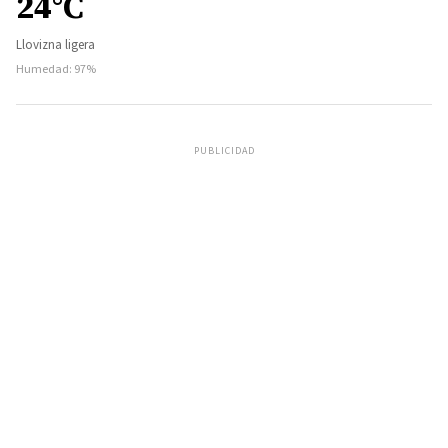
24°C
Llovizna ligera
Humedad: 97%
PUBLICIDAD