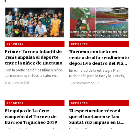
DEPORTES
DEPORTES
Primer Torneo Infantil de
Huetamo contará con
Tenis impulsa el deporte
centro de alto rendimiento
entre la niñez de Huetamo
deportivo dentro del Plan
Michoacán; lo construirá
Con la participación de niñas y niños
En el marco de la estrategia Plan
la Conade
del municipio, se llevó a cabo en
Michoacán para la Paz y la Justicia, la
Huetamo el Primer Torneo…
Comisión Nacional del…
11 de mayo de 2026
12 de noviembre de 2025
DEPORTES
DEPORTES
El equipo de La Cruz
El espectacular récord
campeón del Torneo de
que el huetamense Leo
Barrios Tiquicheo 2019
SantaCruz impuso en la
década