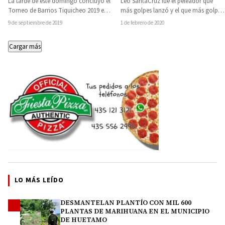
La tarde de este domingo concluyó el
Leo SantaCruz fue el peleador que
Torneo de Barrios Tiquicheo 2019 en
más golpes lanzó y el que más golpes
su trigésima quinta edición,
conectó en la década…
9 de septiembre de 2019
1 de febrero de 2020
obteniendo…
Cargar más
LO MÁS LEÍDO
DESMANTELAN PLANTÍO CON MIL 600
1
PLANTAS DE MARIHUANA EN EL MUNICIPIO
DE HUETAMO