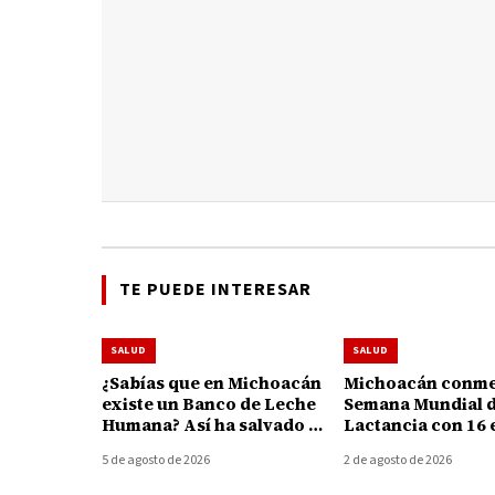
TE PUEDE INTERESAR
SALUD
SALUD
¿Sabías que en Michoacán
Michoacán conme
existe un Banco de Leche
Semana Mundial d
Humana? Así ha salvado y
Lactancia con 16 
fortalecido la vida de 195
para apoyar a ma
5 de agosto de 2026
2 de agosto de 2026
bebés