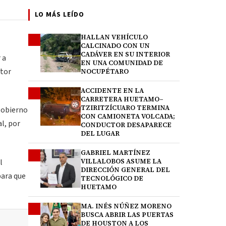
LO MÁS LEÍDO
HALLAN VEHÍCULO
1
CALCINADO CON UN
CADÁVER EN SU INTERIOR
 a
EN UNA COMUNIDAD DE
ctor
NOCUPÉTARO
ACCIDENTE EN LA
2
CARRETERA HUETAMO–
TZIRITZÍCUARO TERMINA
gobierno
CON CAMIONETA VOLCADA;
l, por
CONDUCTOR DESAPARECE
DEL LUGAR
GABRIEL MARTÍNEZ
3
l
VILLALOBOS ASUME LA
DIRECCIÓN GENERAL DEL
para que
TECNOLÓGICO DE
HUETAMO
MA. INÉS NÚÑEZ MORENO
4
BUSCA ABRIR LAS PUERTAS
DE HOUSTON A LOS