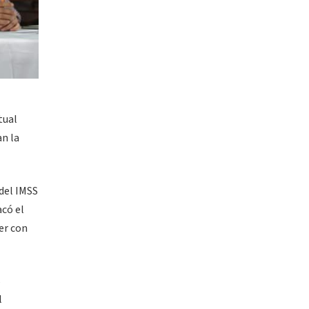
tual
an la
 del IMSS
acó el
er con
s
l