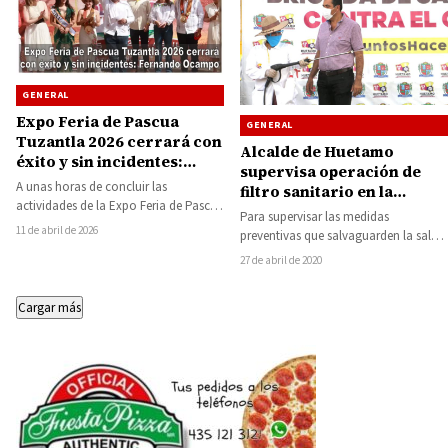
GENERAL
Expo Feria de Pascua
GENERAL
Tuzantla 2026 cerrará con
Alcalde de Huetamo
éxito y sin incidentes:
supervisa operación de
Fernando Ocampo
A unas horas de concluir las
filtro sanitario en la
actividades de la Expo Feria de Pascua
carretera a Morelia
Para supervisar las medidas
Tuzantla 2026, el presidente
11 de abril de 2026
preventivas que salvaguarden la salud
municipal,…
de la población del municipio de
27 de abril de 2020
Huetamo ante el…
Cargar más