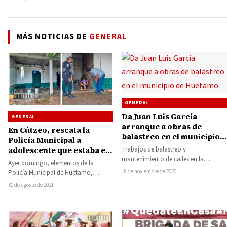
MÁS NOTICIAS DE
GENERAL
GENERAL
Da Juan Luis García
GENERAL
arranque a obras de
En Cútzeo, rescata la
balastreo en el municipio
Policía Municipal a
de Huetamo
Trabajos de balastreo y
adolescente que estaba en
mantenimiento de calles en la
estado de abandono y
Ayer domingo, elementos de la
cabecera municipal de Huetamo y de
señas de violencia física y
18 de noviembre de 2020
Policía Municipal de Huetamo,
algunos caminos que…
sicológica
rescataron a una adolescente que
30 de agosto de 2021
estaba en situación de…