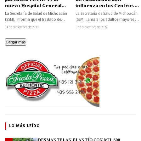
influenza en los Centros de
nuevo Hospital General
Salud
“Dr. Miguel Silva”
La Secretaría de Salud de Michoacán
La Secretaría de Salud de Michoacán
(SSM) llama a los adultos mayores a
(SSM), informa que el traslado de
vacunarse contra la influenza
pacientes COVID-19 al nuevo Hospital
5 de diciembre de 2022
14 de diciembre de 2020
estacional…
General…
Cargar más
LO MÁS LEÍDO
DESMANTELAN PLANTÍO CON MIL 600