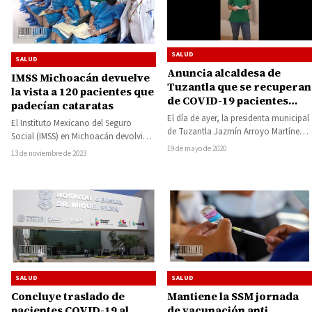
SALUD
SALUD
Anuncia alcaldesa de
IMSS Michoacán devuelve
Tuzantla que se recuperan
la vista a 120 pacientes que
de COVID-19 pacientes
padecían cataratas
infectados
El día de ayer, la presidenta municipal
El Instituto Mexicano del Seguro
de Tuzantla Jazmín Arroyo Martínez,
Social (IMSS) en Michoacán devolvió
anunció que de acuerdo a las…
19 de mayo de 2020
la vista a 120 pacientes provenientes
13 de noviembre de 2023
de diversas…
SALUD
SALUD
Mantiene la SSM jornada
Concluye traslado de
de vacunación anti
pacientes COVID-19 al