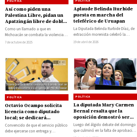
POLÍTICA
POLÍTICA
Aplaude Belinda Iturbide
Así como piden una
puesta en marcha del
Palestina Libre, pidan un
teleférico de Uruapan
Apatzingán libre de doble
cuota: Guillermo Valencia
La Diputada Belinda Iturbide Díaz, de
Como un llamado a que en
extracción morenista celebró la
Michoacán se combata la violencia
inauguración y puesta en marcha del
que se vive con el cobro de…
19 de abril de 2026
7 de octubre de 2025
Teleférico de…
POLÍTICA
POLÍTICA
La diputada Mary Carmen
Octavio Ocampo solicita
Bernal resalta que la
licencia como diputado
oposición demostró ser
local; se dedicará
cómplice del saqueo a la
únicamente a la dirigencia
Luego del álgido debate del domingo
Convencido de que el servicio público
nación
del PRD Michoacán
que culminó en la falta de aprobación
debe ejercerse con entrega y
de la Reforma Eléctrica al…
responsabilidad, Octavio Ocampo