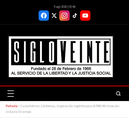
9 ago 2026 | 05:46
Portada
»
Cuauhtémoc Cárdenas, inspiración vigente para el PRD Michoacán:
Octavio Ocampo