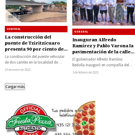
GENERAL
GENERAL
La construcción del
Inauguran Alfredo
puente de Tziritzícuaro
Ramírez y Pablo Varona la
presenta 90 por ciento de
pavimentación de la calle
avance
La construcción del puente vehicular
Roma en el Barrio del
El gobernador Alfredo Ramírez
de dos carriles en la localidad de
Terrero
Bedolla inauguró en compañía del
Tziritzícuaro perteneciente al
23 de enero de 2022
presidente municipal de Huetamo
3 de febrero de 2022
municipio de Huetamo,…
Pablo Varona Estrada, la
pavimentación…
Cargar más