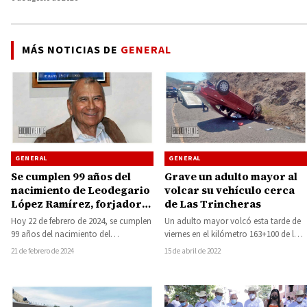
MÁS NOTICIAS DE
GENERAL
GENERAL
GENERAL
Grave un adulto mayor al
Se cumplen 99 años del
volcar su vehículo cerca
nacimiento de Leodegario
de Las Trincheras
López Ramírez, forjador
del desarrollo en Huetamo
Un adulto mayor volcó esta tarde de
Hoy 22 de febrero de 2024, se cumplen
viernes en el kilómetro 163+100 de la
99 años del nacimiento del
carretera federal 51 en…
distinguido huetamense y maestro
15 de abril de 2022
21 de febrero de 2024
Leodegario…