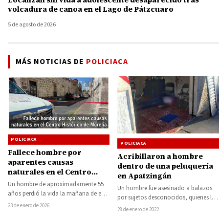
volcadura de canoa en el Lago de Pátzcuaro
5 de agosto de 2026
MÁS NOTICIAS DE
POLICIACA
POLICIACA
POLICIACA
Fallece hombre por
Acribillaron a hombre
aparentes causas
dentro de una peluquería
naturales en el Centro
en Apatzingán
Histórico de Morelia
Un hombre de aproximadamente 55
Un hombre fue asesinado a balazos
años perdió la vida la mañana de este
por sujetos desconocidos, quienes lo
viernes en la zona Centro…
23 de enero de 2026
atacaron cuando el ahora occiso se
28 de enero de 2022
encontraba…