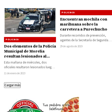
POLICIACA
Encuentran mochila con
marihuana sobre la
carretera a Purechucho
Durante recorridos de prevención,
POLICIACA
agentes de la Secretaría de Seguridad
Pública (SSP), aseguraron una
Dos elementos de la Policía
29 de agosto de 2019
mochila que contenía hierba…
Municipal de Morelia
resultan lesionados al
chocar con camioneta
Esta mañana de miércoles, dos
oficiales resultaron lesionados luego
de que chocaran en unidad de la
11 de enero de 2023
Policía Municipal…
Cargar más