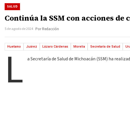
SALUD
Continúa la SSM con acciones de 
5 de agosto de 2024
Por Redacción
L
Huetamo
Juárez
Lázaro Cárdenas
Morelia
Secretaría de Salud
Ur
a Secretaría de Salud de Michoacán (SSM) ha realiza