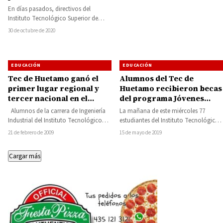
En días pasados, directivos del
Instituto Tecnológico Superior de
Huetamo gestionaron recursos
30 de octubre de 2020
federales ante el Tecnológico
Nacional de…
EDUCACIÓN
EDUCACIÓN
Tec de Huetamo ganó el
Alumnos del Tec de
primer lugar regional y
Huetamo recibieron becas
tercer nacional en el
del programa Jóvenes
XXXIII Concurso Nacional
Escribiendo el Futuro
Alumnos de la carrera de Ingeniería
La mañana de este miércoles 77
de Creatividad
Industrial del Instituto Tecnológico
estudiantes del Instituto Tecnológico
Superior de Huetamo, lograron
Superior de Huetamo (ITSH),
21 de febrero de 2009
15 de mayo de 2019
destacada participación en…
recibieron su tarjeta que…
Cargar más