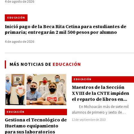
4 de agosto de 2026
EDUCACIÓN
Inició pago de la Beca Rita Cetina para estudiantes de
primaria; entregarán 2 mil 500 pesos por alumno
4 de agosto de 2026
MÁS NOTICIAS DE
EDUCACIÓN
EDUCACIÓN
Maestros de la Sección
XVIII de la CNTE impiden
el reparto de libros en
escuelas
En Michoacán más de siete mil
EDUCACIÓN
alumnos de primero y sexto de
primaria no cuentan con libros…
Gestiona el Tecnológico de
12 de septiembre de 2010
Huetamo equipamiento
para sus laboratorios