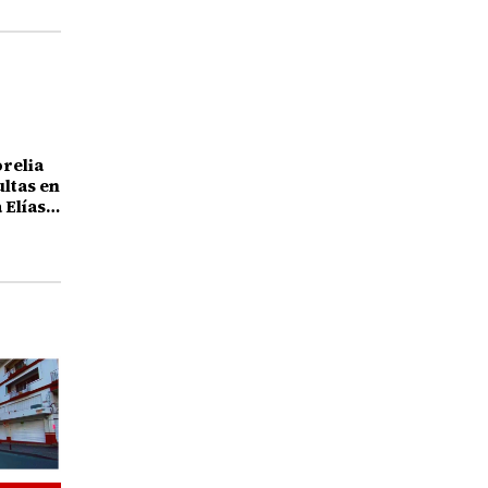
orelia
ultas en
 Elías
25 años