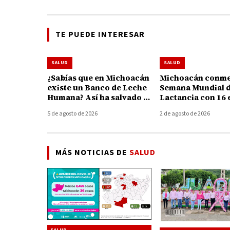
TE PUEDE INTERESAR
SALUD
SALUD
¿Sabías que en Michoacán
Michoacán conme
existe un Banco de Leche
Semana Mundial d
Humana? Así ha salvado y
Lactancia con 16 
fortalecido la vida de 195
para apoyar a ma
5 de agosto de 2026
2 de agosto de 2026
bebés
MÁS NOTICIAS DE
SALUD