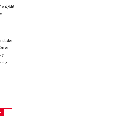
 a 4,946
te
oridades
ión en
s y
za, y
t