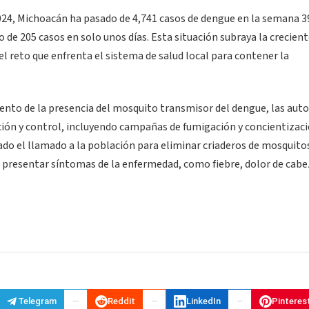
024, Michoacán ha pasado de 4,741 casos de dengue en la semana 39
de 205 casos en solo unos días. Esta situación subraya la crecien
el reto que enfrenta el sistema de salud local para contener la
mento de la presencia del mosquito transmisor del dengue, las aut
nción y control, incluyendo campañas de fumigación y concientizac
do el llamado a la población para eliminar criaderos de mosquito
e presentar síntomas de la enfermedad, como fiebre, dolor de cabe
Telegram
Reddit
LinkedIn
Pinteres