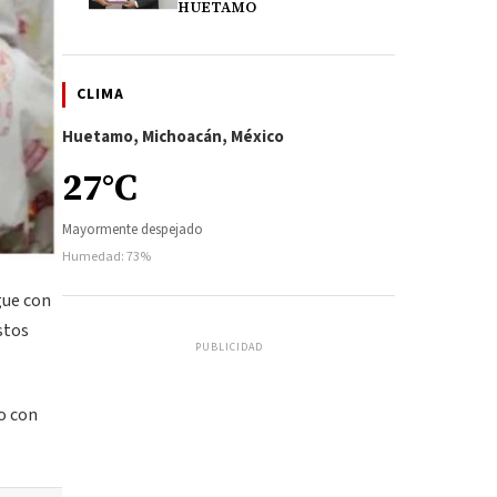
HUETAMO
CLIMA
Huetamo, Michoacán, México
27°C
Mayormente despejado
Humedad: 73%
gue con
stos
PUBLICIDAD
o con