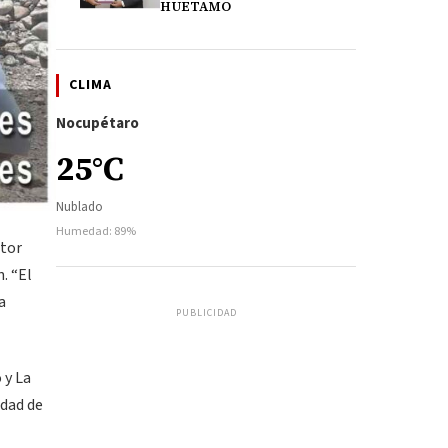
HUETAMO
CLIMA
Nocupétaro
25°C
Nublado
Humedad: 89%
ctor
. “El
a
PUBLICIDAD
 y La
idad de