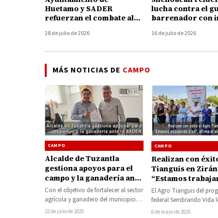
Huetamo y SADER
lucha contra el g
refuerzan el combate al
barrenador con i
gusano barrenador con
de 47 millones de
28 de julio de 2026
16 de julio de 2026
brigadas y kits gratuitos
MÁS NOTICIAS DE
CAMPO
CAMPO
CAMPO
Alcalde de Tuzantla
Realizan con éxit
gestiona apoyos para el
Tianguis en Zirá
campo y la ganadería ante
“Estamos trabaj
la SADER
bien”, afirma el a
Con el objetivo de fortalecer al sector
El Agro Tianguis del pr
Jaime Torres
agrícola y ganadero del municipio, el
federal Sembrando Vida 
presidente municipal de Tuzantla,
objetivo al celebrarse po
22 de julio de 2025
6 de mayo de 2025