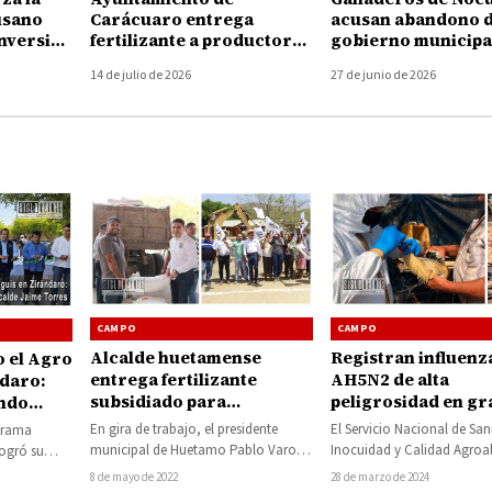
usano
Carácuaro entrega
acusan abandono d
nversión
fertilizante a productores
gobierno municipa
 pesos
para fortalecer el campo
crisis por gusano
14 de julio de 2026
27 de junio de 2026
barrenador
CAMPO
CAMPO
Alcalde huetamense
Registran influenz
o el Agro
entrega fertilizante
AH5N2 de alta
ndaro:
subsidiado para
peligrosidad en gr
ando
localidades
Huetamo, ya mató 
lcalde
En gira de trabajo, el presidente
El Servicio Nacional de San
ograma
pertenecientes a la
aves
municipal de Huetamo Pablo Varona
Inocuidad y Calidad Agroa
logró su
tenencia de San Jerónimo
Estrada, hizo entrega en Buenavista
(SENASICA) confirmó la pre
r primera vez
8 de mayo de 2022
28 de marzo de 2024
y da inicio a la