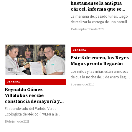
huetamense la antigua
cárcel, informa que se
instalará un Centro
La mañana del pasado lunes, luego
Municipal de
de realizar la entrega de una patrulla y
Rehabilitación de
credenciales de portación de…
15 de septiembre de 2021
Alcoholismo y
Drogadicción
GENERAL
Este 6 de enero, los Reyes
Magos pronto llegarán
Los niños y las niñas están ansiosos
de que la noche del 5 de enero llegue
GENERAL
para que…
7 de enero de 2010
Reynaldo Gómez
Villalobos recibe
constancia de mayoría y
validez, convirtiéndole en
El abanderado del Partido Verde
alcalde electo de
Ecologista de México (PVEM) a la
Carácuaro
presidencia municipal de Carácuaro,
10 de junio de 2021
Reynaldo Gómez Villalobos,…