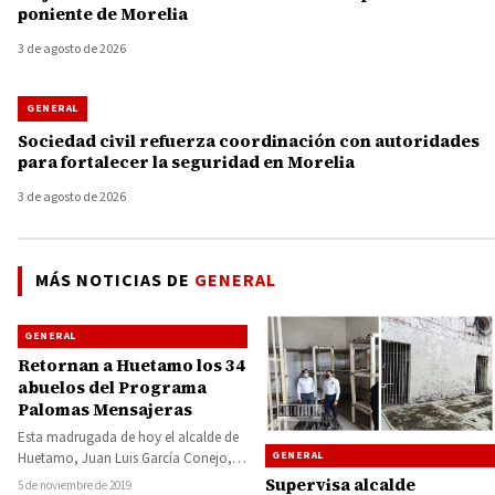
poniente de Morelia
3 de agosto de 2026
GENERAL
Sociedad civil refuerza coordinación con autoridades
para fortalecer la seguridad en Morelia
3 de agosto de 2026
MÁS NOTICIAS DE
GENERAL
GENERAL
Retornan a Huetamo los 34
abuelos del Programa
Palomas Mensajeras
Esta madrugada de hoy el alcalde de
GENERAL
Huetamo, Juan Luis García Conejo,
recibió a las y los 34…
Supervisa alcalde
5 de noviembre de 2019