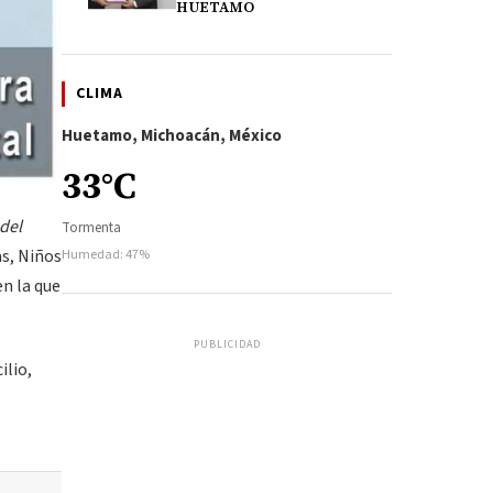
HUETAMO
CLIMA
Huetamo, Michoacán, México
33°C
del
Tormenta
as, Niños
Humedad: 47%
en la que
PUBLICIDAD
ilio,