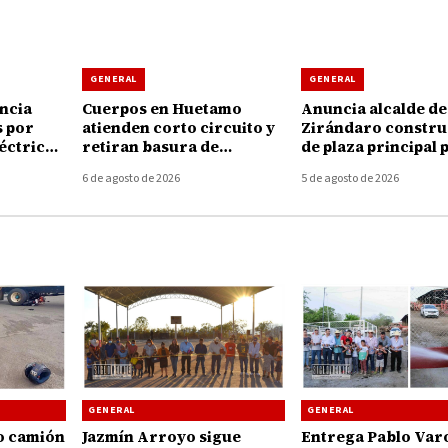
GENERAL
GENERAL
ncia
Cuerpos en Huetamo
Anuncia alcalde de
s por
atienden corto circuito y
Zirándaro constru
léctricas
retiran basura de
de plaza principal 
os en
coladeras durante la
localidad de El Cui
6 de agosto de 2026
5 de agosto de 2026
tormenta de ayer
GENERAL
GENERAL
Entrega Pablo Var
o camión
Jazmín Arroyo sigue