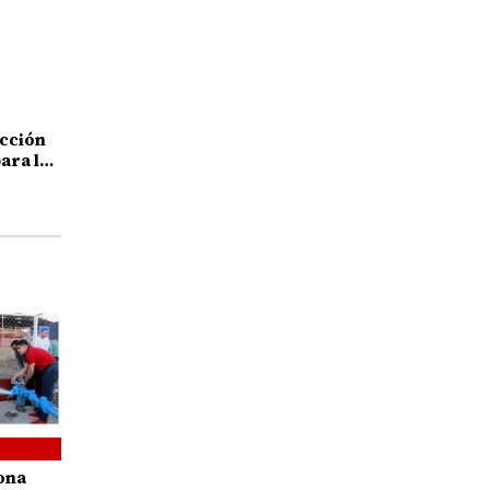
cción
para la
taz
ona