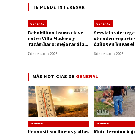
TE PUEDE INTERESAR
GENERAL
GENERAL
Rehabilitan tramo clave
Servicios de urge
entre Villa Madero y
atienden reporte
Tacámbaro; mejorará la
daños en líneas e
conexión con Tierra
tras fuertes vient
7 de agosto de 2026
6 de agosto de 2026
Caliente
Huetamo
MÁS NOTICIAS DE
GENERAL
GENERAL
GENERAL
Pronostican lluvias y altas
Moto termina baj