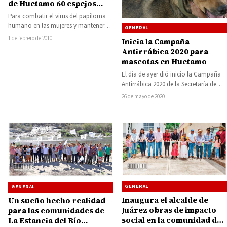
de Huetamo 60 espejos
vaginales
Para combatir el virus del papiloma
humano en las mujeres y mantener
GENERAL
una vida saludable el sistema DIF…
1 de febrero de 2010
Inicia la Campaña
Antirrábica 2020 para
mascotas en Huetamo
El día de ayer dió inicio la Campaña
Antirrábica 2020 de la Secretaría de
Salud en el Estado…
26 de mayo de 2020
GENERAL
GENERAL
Inaugura el alcalde de
Un sueño hecho realidad
Juárez obras de impacto
para las comunidades de
social en la comunidad de
La Estancia del Río