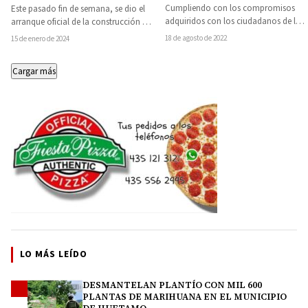
El Aguaje
Chiquito y Las Minas del
Cumpliendo con los compromisos
Este pasado fin de semana, se dio el
municipio de Huetamo,
adquiridos con los ciudadanos de las
arranque oficial de la construcción de
comienza la construcción
comunidades del interior del
un puente colgante que…
18 de agosto de 2022
15 de enero de 2024
de puente colgante
municipio de Juárez, el…
Cargar más
LO MÁS LEÍDO
DESMANTELAN PLANTÍO CON MIL 600
1
PLANTAS DE MARIHUANA EN EL MUNICIPIO