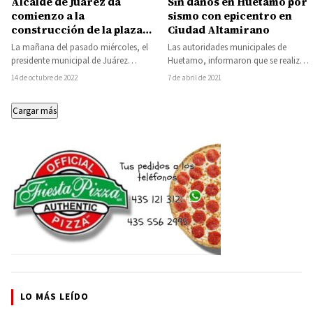
Alcalde de Juárez da
Sin daños en Huetamo por
comienzo a la
sismo con epicentro en
construcción de la plaza
Ciudad Altamirano
Melchor Ocampo en la
La mañana del pasado miércoles, el
Las autoridades municipales de
comunidad de Cerro
presidente municipal de Juárez
Huetamo, informaron que se realizó
Colorado
Cornelio Ríos Paniagua, junto a
un monitoreo y patrullaje por la
14 de octubre de 2022
7 de abril de 2021
miembros de su…
cabecera municipal y…
Cargar más
LO MÁS LEÍDO