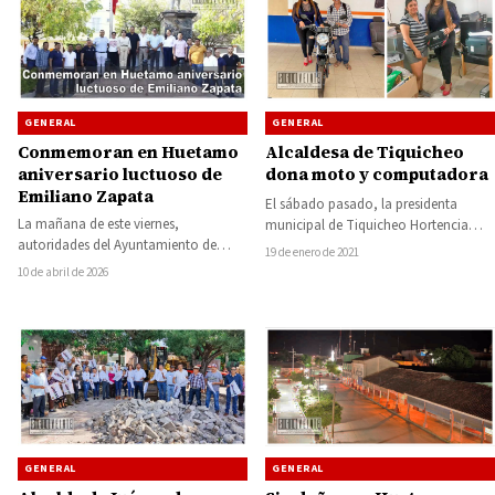
GENERAL
GENERAL
Conmemoran en Huetamo
Alcaldesa de Tiquicheo
aniversario luctuoso de
dona moto y computadora
Emiliano Zapata
El sábado pasado, la presidenta
La mañana de este viernes,
municipal de Tiquicheo Hortencia
autoridades del Ayuntamiento de
Sánchez Rodríguez, hizo entrega de
19 de enero de 2021
Huetamo llevaron a cabo el
una motocicleta y una…
10 de abril de 2026
izamiento del lábaro patrio…
GENERAL
GENERAL