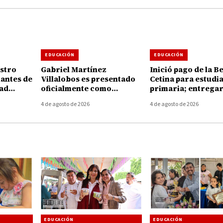
EDUCACIÓN
EDUCACIÓN
stro
Gabriel Martínez
Inició pago de la B
iantes de
Villalobos es presentado
Cetina para estudi
dad
oficialmente como
primaria; entregar
 4 GB de
director general del
mil 500 pesos por 
4 de agosto de 2026
4 de agosto de 2026
Tecnológico de Huetamo
EDUCACIÓN
EDUCACIÓN