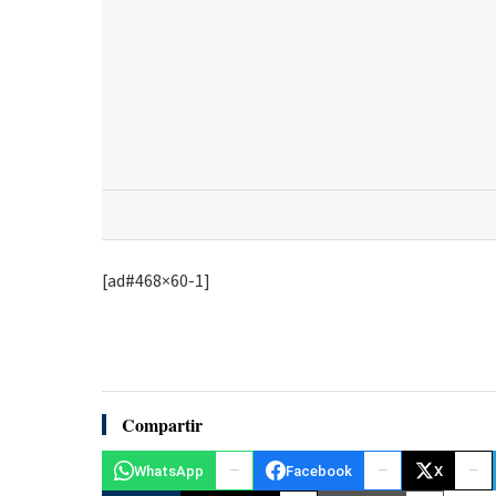
[ad#468×60-1]
Compartir
WhatsApp
Facebook
X