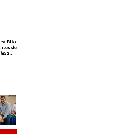
eca Rita
antes de
án 2
alumno