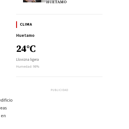
HUETAMO
CLIMA
Huetamo
24°C
Llovizna ligera
Humedad: 98%
PUBLICIDAD
dificio
reas
 en