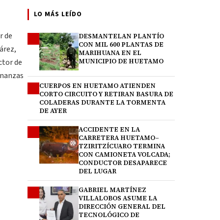
LO MÁS LEÍDO
r de
DESMANTELAN PLANTÍO
1
CON MIL 600 PLANTAS DE
árez,
MARIHUANA EN EL
ctor de
MUNICIPIO DE HUETAMO
Finanzas
CUERPOS EN HUETAMO ATIENDEN
2
CORTO CIRCUITO Y RETIRAN BASURA DE
COLADERAS DURANTE LA TORMENTA
DE AYER
ACCIDENTE EN LA
3
CARRETERA HUETAMO–
TZIRITZÍCUARO TERMINA
CON CAMIONETA VOLCADA;
CONDUCTOR DESAPARECE
DEL LUGAR
GABRIEL MARTÍNEZ
4
VILLALOBOS ASUME LA
DIRECCIÓN GENERAL DEL
TECNOLÓGICO DE