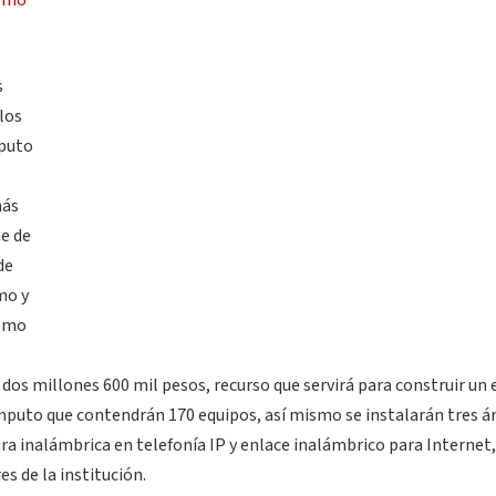
s
los
mputo
más
e de
de
mo y
como
dos millones 600 mil pesos, recurso que servirá para construir un e
ómputo que contendrán 170 equipos, así mismo se instalarán tres á
ra inalámbrica en telefonía IP y enlace inalámbrico para Internet,
es de la institución.