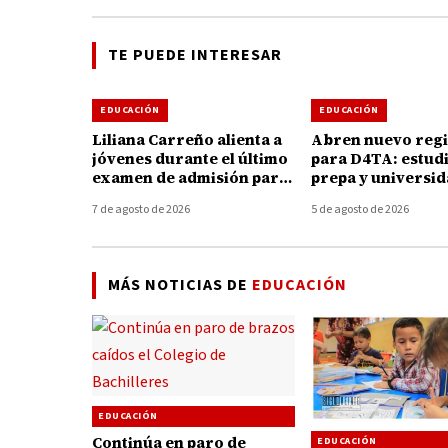
TE PUEDE INTERESAR
EDUCACIÓN
EDUCACIÓN
Liliana Carreño alienta a
Abren nuevo regi
jóvenes durante el último
para D4TA: estud
examen de admisión para
prepa y universi
ingresar Tec de
podrán acceder a
7 de agosto de 2026
5 de agosto de 2026
Tacámbaro
internet gratuito
MÁS NOTICIAS DE
EDUCACIÓN
EDUCACIÓN
Continúa en paro de
EDUCACIÓN