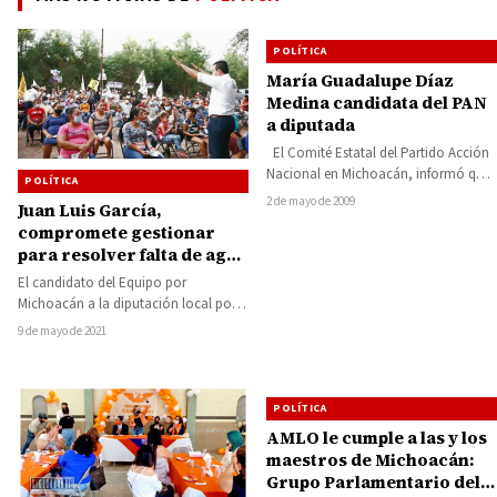
POLÍTICA
María Guadalupe Díaz
Medina candidata del PAN
a diputada
El Comité Estatal del Partido Acción
Nacional en Michoacán, informó que
POLÍTICA
el Comité Ejecutivo Nacional designó
2 de mayo de 2009
Juan Luis García,
a…
compromete gestionar
para resolver falta de agua
para el campo en región
El candidato del Equipo por
Huetamo
Michoacán a la diputación local por
el Distrito de Huetamo, Juan Luis
9 de mayo de 2021
García…
POLÍTICA
AMLO le cumple a las y los
maestros de Michoacán:
Grupo Parlamentario del