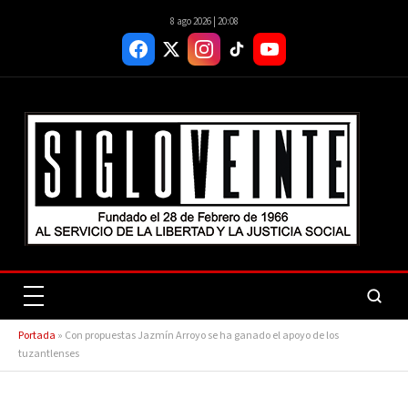
8 ago 2026 | 20:08
Portada
»
Con propuestas Jazmín Arroyo se ha ganado el apoyo de los
tuzantlenses