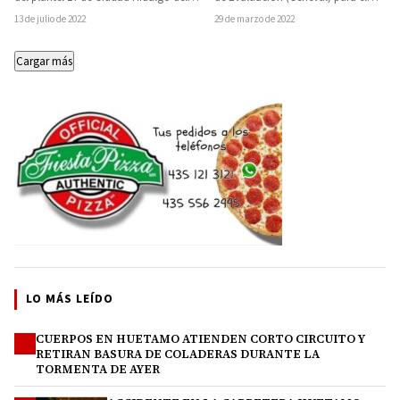
Colegio de Estudios Científicos y
ingreso a las normales de Michoacán,
13 de julio de 2022
29 de marzo de 2022
Tecnológicos del…
ayudará…
Cargar más
LO MÁS LEÍDO
CUERPOS EN HUETAMO ATIENDEN CORTO CIRCUITO Y
1
RETIRAN BASURA DE COLADERAS DURANTE LA
TORMENTA DE AYER