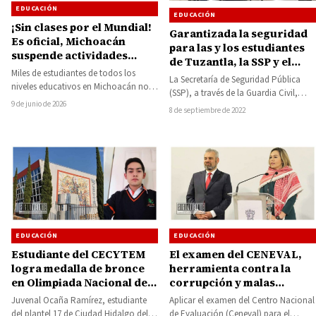
EDUCACIÓN
EDUCACIÓN
¡Sin clases por el Mundial!
Garantizada la seguridad
Es oficial, Michoacán
para las y los estudiantes
suspende actividades
de Tuzantla, la SSP y el
escolares el 11 de junio
Miles de estudiantes de todos los
Ayuntamiento coordinan
La Secretaría de Seguridad Pública
niveles educativos en Michoacán no
acciones
(SSP), a través de la Guardia Civil,
acudirán a clases el próximo 11 de…
9 de junio de 2026
coordina esfuerzos con instituciones
8 de septiembre de 2022
estatales y…
EDUCACIÓN
EDUCACIÓN
Estudiante del CECYTEM
El examen del CENEVAL,
logra medalla de bronce
herramienta contra la
en Olimpiada Nacional de
corrupción y malas
Química
prácticas en el ingreso a
Juvenal Ocaña Ramírez, estudiante
Aplicar el examen del Centro Nacional
normales: SEE
del plantel 17 de Ciudad Hidalgo del
de Evaluación (Ceneval) para el