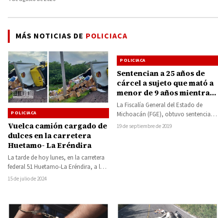
MÁS NOTICIAS DE
POLICIACA
POLICIACA
Sentencian a 25 años de
cárcel a sujeto que mató a
menor de 9 años mientras
lo «exorcizaba»
La Fiscalía General del Estado de
POLICIACA
Michoacán (FGE), obtuvo sentencia
condenatoria de 25 años de cárcel
Vuelca camión cargado de
19 de septiembre de 2019
contra una…
dulces en la carretera
Huetamo- La Eréndira
La tarde de hoy lunes, en la carretera
federal 51 Huetamo-La Eréndira, a la
altura del Rancho Petáchicuaro,…
15 de julio de 2024