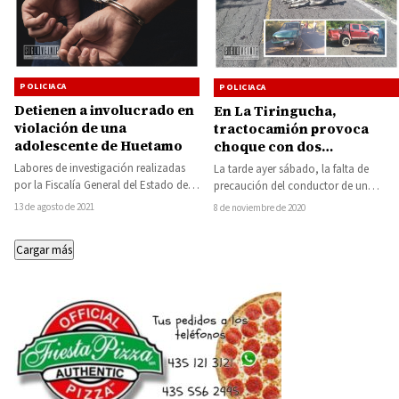
POLICIACA
POLICIACA
Detienen a involucrado en
En La Tiringucha,
violación de una
tractocamión provoca
adolescente de Huetamo
choque con dos
camionetas y atropellan a
Labores de investigación realizadas
La tarde ayer sábado, la falta de
un anciano montado en su
por la Fiscalía General del Estado de
precaución del conductor de un
burro
Michoacán (FGE), permitieron la
tractocamión provocó que dos
13 de agosto de 2021
8 de noviembre de 2020
detención de una…
camionetas chocaran…
Cargar más