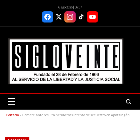
6 ago 2026 | 06:07
Portada
»
Comerciante resulta herido tras intento de secuestro en Apatzingán