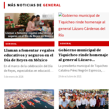
MÁS NOTICIAS DE
GENERAL
GENERAL
GENERAL
Gobierno municipal de
Llaman a fomentar regalos
Tiquicheo rinde homenaje
educativos y seguros en el
al general Lázaro
Día de Reyes en México
Cárdenas del Río
La presidenta municipal de Tiquicheo
En el marco de la celebración del Día
Catalina Pérez Negrón Espinoza,
de Reyes, especialistas en educación,
encabezó la ceremonia en la tenencia
psicología infantil y organizaciones
19 de octubre de 2021
5 de enero de 2026
de El Limón…
civiles…