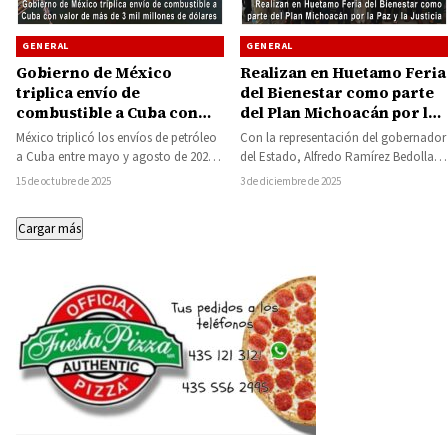
GENERAL
GENERAL
Gobierno de México
Realizan en Huetamo Feria
triplica envío de
del Bienestar como parte
combustible a Cuba con
del Plan Michoacán por la
valor de más de 3 mil
Paz y la Justicia
México triplicó los envíos de petróleo
Con la representación del gobernador
millones de dólares
a Cuba entre mayo y agosto de 2025,
del Estado, Alfredo Ramírez Bedolla,
con un valor superior…
la titular de la Secretaría del Bienestar
15 de octubre de 2025
3 de diciembre de 2025
(Sedebi),…
Cargar más