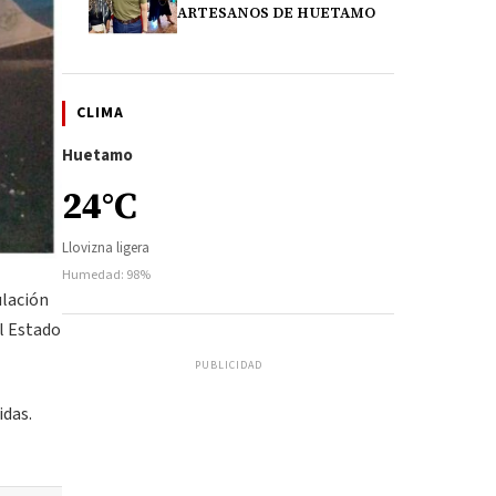
ARTESANOS DE HUETAMO
CLIMA
Huetamo
24°C
Llovizna ligera
Humedad: 98%
ulación
el Estado
PUBLICIDAD
idas.