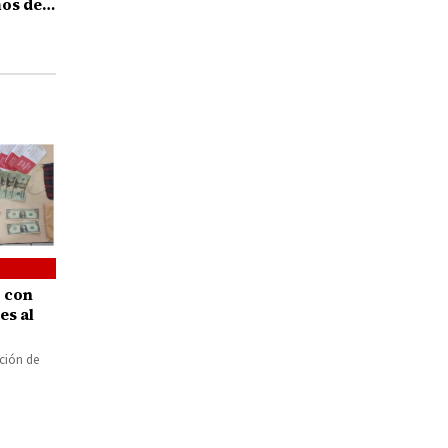
os de
o con
es al
ción de
aría de