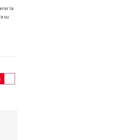
erar la
ra su
t