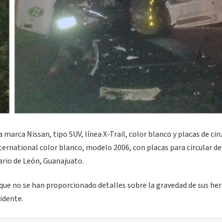
 marca Nissan, tipo SUV, línea X-Trail, color blanco y placas de cir
ternational color blanco, modelo 2006, con placas para circular d
ario de León, Guanajuato.
que no se han proporcionado detalles sobre la gravedad de sus her
idente.