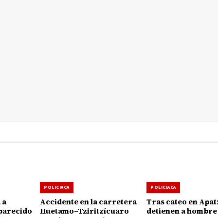
POLICIACA
POLICIACA
 a
Accidente en la carretera
Tras cateo en Apat
parecido
Huetamo–Tziritzícuaro
detienen a hombre 