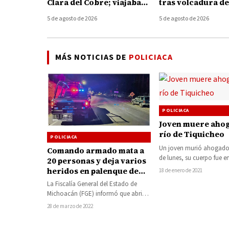
Clara del Cobre; viajaban
tras volcadura d
en una camioneta con
en el Lago de Pát
5 de agosto de 2026
5 de agosto de 2026
placas de Texas
MÁS NOTICIAS DE
POLICIACA
POLICIACA
Joven muere aho
río de Tiquicheo
POLICIACA
Un joven murió ahogado 
Comando armado mata a
de lunes, su cuerpo fue 
20 personas y deja varios
en el Río Purungueo-Pie
heridos en palenque de
18 de enero de 2021
que…
Zinapécuaro
La Fiscalía General del Estado de
Michoacán (FGE) informó que abrió
una carpeta de investigación por el
28 de marzo de 2022
ataque…