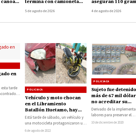
e canoa
termina con camioneta
aseguran 110 gram
zcuaro
volcada; conductor
mariguana
5 de agosto de 2026
4 de agosto de 2026
desaparece del lugar
gado en
POLICIACA
esta tarde
Sujeto fue detenid
POLICIACA
encontrado
más de 67 mil dólar
Vehículo y moto chocan
dra China
no acreditar su
en el Libramiento
procedencia
Batallón Huetamo, hay
Derivado de la implementa
labores para preservar el
dos lesionados
Está tarde de sábado, un vehículo y
orden, agentes de la Secret
10 de diciembre de 2020
una motocicleta protagonizaron un
Seguridad Pública (SSP),
choque en el Libramiento Batallón
6 de agosto de 2022
aseguraron…
Huetamo esquina…