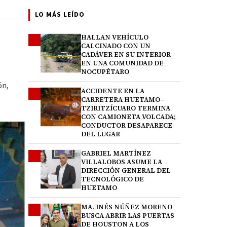
LO MÁS LEÍDO
HALLAN VEHÍCULO
1
CALCINADO CON UN
CADÁVER EN SU INTERIOR
EN UNA COMUNIDAD DE
NOCUPÉTARO
ón,
ACCIDENTE EN LA
2
CARRETERA HUETAMO–
TZIRITZÍCUARO TERMINA
CON CAMIONETA VOLCADA;
CONDUCTOR DESAPARECE
DEL LUGAR
GABRIEL MARTÍNEZ
3
VILLALOBOS ASUME LA
DIRECCIÓN GENERAL DEL
TECNOLÓGICO DE
HUETAMO
MA. INÉS NÚÑEZ MORENO
4
BUSCA ABRIR LAS PUERTAS
DE HOUSTON A LOS