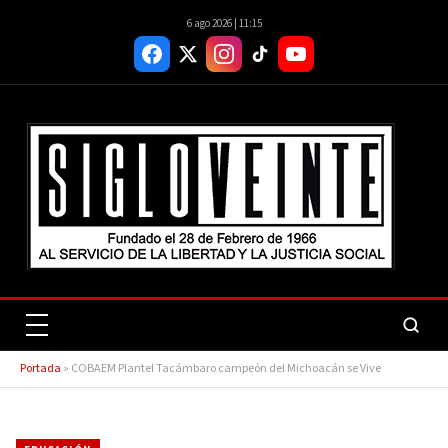
6 ago 2026 | 11:15
Portada
»
COBAEM Plantel Tacámbaro campeón del Michoacán se Vive