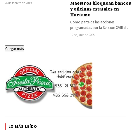
inauguró un edificio para la carrera
Maestros bloquean bancos
24 de febrero de 2019
de…
y oficinas estatales en
Huetamo
Como parte de las acciones
programadas por la Sección XVIII de
la Coordinadora Nacional de
12 de junio de 2025
Trabajadores de la…
Cargar más
LO MÁS LEÍDO