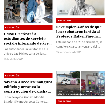
EDUCACIÓN
Se cumplen 4 años de que
EDUCACIÓN
le arrebataron la vida al
UMSNH retirará a
Profesor Rafael Pineda
estudiantes de servicio
Pineda
Esta mañana del 29 de diciembre, se
social e internado de áreas
cumple el cuarto aniversario del
de salud ante riesgo por
Las autoridades universitarias de la
cobarde y artero asesinato del
Covid-19
29 de diciembre de 2023
Universidad Michoacana de San
Profesor…
Nicolás de Hidalgo, retirará
14 de abril de 2020
estudiantes de servicio social e…
EDUCACIÓN
Silvano Aureoles inaugura
edificio y arranca la
construcción de cancha de
futbol en el Tec
El día de ayer el Gobernador del
EDUCACIÓN
Estado, Silvano Aureoles Conejo,