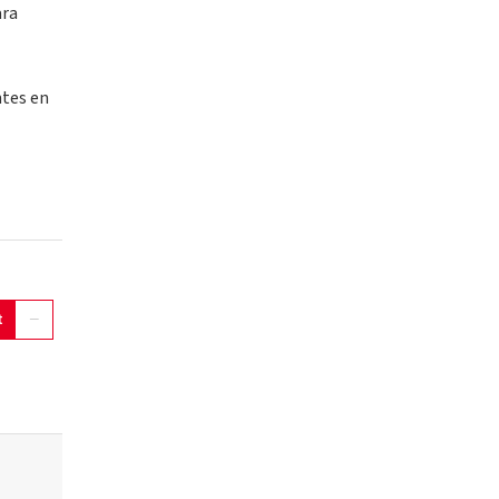
ara
ntes en
t