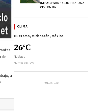
IMPACTARSE CONTRA UNA
VIVIENDA
CLIMA
Huetamo, Michoacán, México
26°C
irantes
o de
Nublado
Humedad: 79%
bajo, a
y
PUBLICIDAD