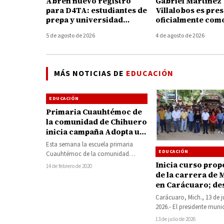
Abren nuevo registro
Gabriel Martínez
para D4TA: estudiantes de
Villalobos es pre
prepa y universidad
oficialmente com
podrán acceder a 4 GB de
director general 
5 de agosto de 2026
4 de agosto de 2026
internet gratuito
Tecnológico de 
MÁS NOTICIAS DE
EDUCACIÓN
EDUCACIÓN
Primaria Cuauhtémoc de
la comunidad de Chihuero
inicia campaña Adopta un
Árbol
Esta semana la escuela primaria
EDUCACIÓN
Cuauhtémoc de la comunidad
Chihuero, inició con sus estudiantes
Inicia curso prop
14 de febrero de 2020
el Programa Adopta un…
de la carrera de 
en Carácuaro; de
Hever Tentory im
Carácuaro, Mich., 13 de j
la educación sup
2026.- El presidente muni
Carácuaro, Hever Tentory
13 de julio de 2026