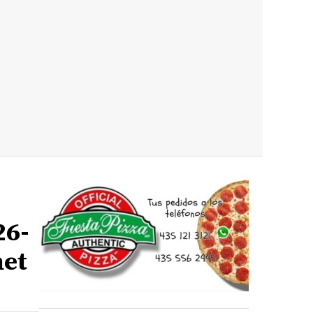
26-
net