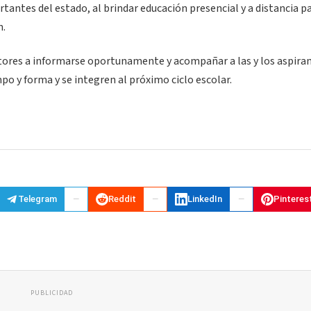
antes del estado, al brindar educación presencial y a distancia p
n.
tutores a informarse oportunamente y acompañar a las y los aspira
mpo y forma y se integren al próximo ciclo escolar.
Telegram
Reddit
LinkedIn
Pinteres
PUBLICIDAD