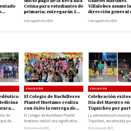
Inició pago de la Beca Rita
Gabriel Martínez
sentado
Cetina para estudiantes de
Villalobos asume l
o
primaria; entregarán 2
dirección general 
del
mil 500 pesos por alumno
Tecnológico de H
4 de agosto de 2026
3 de agosto de 2026
Huetamo
EDUCACIÓN
EDUCACIÓN
edéutico
El Colegio de Bachilleres
Celebración exitos
Medicina
Plantel Huetamo realiza
Día del Maestro en
staca
con éxito la entrega de
Tiquicheo por part
pulso a
juguetes a niñas y niños
autoridades munic
ulio de
El Colegio de Bachilleres Plantel
La administración municip
erior
del CAM y preescolares
cipal de
Huetamo realizó una significativa
Tiquicheo, encabezada por
 García,
iniciativa solidaria al realizar la
presidenta Catalina Pérez
10 de enero de 2024
15 de mayo de 2023