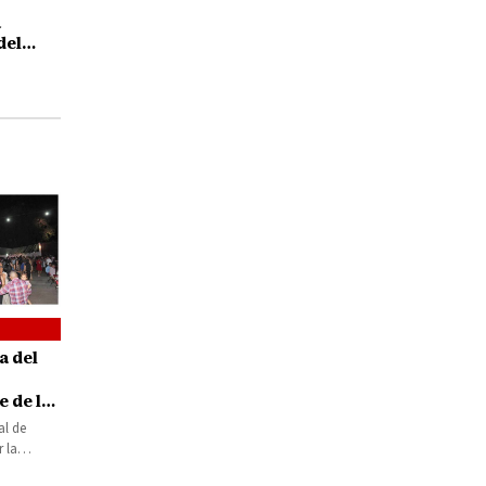
a
del
uetamo
a del
e de las
ipales
al de
 la
 Negrón