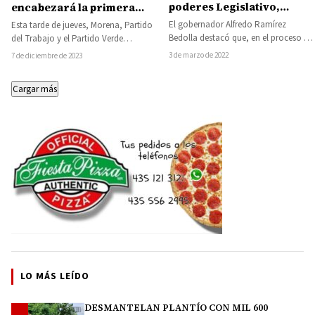
poderes Legislativo,
encabezará la primera
Judicial y Ejecutivo del
fórmula al Senado de la
El gobernador Alfredo Ramírez
Esta tarde de jueves, Morena, Partido
Estado; llama Ramírez
República en 21 entidades,
Bedolla destacó que, en el proceso de
del Trabajo y el Partido Verde
Bedolla a la coordinación
en Michoacán será una
construcción de la paz en Michoacán,
Ecologista de México, realizaron un
3 de marzo de 2022
7 de diciembre de 2023
en favor de la
mujer
es…
sorteo…
gobernabilidad de
Cargar más
Michoacán
LO MÁS LEÍDO
DESMANTELAN PLANTÍO CON MIL 600
1