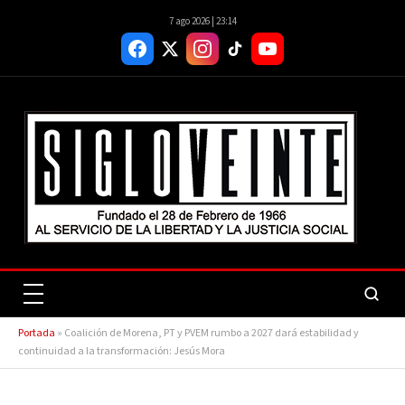
7 ago 2026 | 23:14
Portada
»
Coalición de Morena, PT y PVEM rumbo a 2027 dará estabilidad y
continuidad a la transformación: Jesús Mora