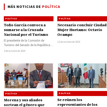
MÁS NOTICIAS DE
POLÍTICA
POLÍTICA
POLÍTICA
Toño García convoca a
Necesario concluir Ciudad
sumarse a la Cruzada
Mujer Huetamo: Octavio
Nacional por el Turismo
Ocampo
El presidente de la Comisión de
12 de octubre de 2019
Turismo del Senado de la República,
Antonio García Conejo, convocó a
3 de octubre de 2019
una…
POLÍTICA
POLÍTICA
Se reúnen los
Morena y sus aliados
representantes de los
sortean el género que