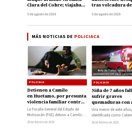
Clara del Cobre; viajaban
tras volcadura d
en una camioneta con
en el Lago de Pát
5 de agosto de 2026
5 de agosto de 2026
placas de Texas
MÁS NOTICIAS DE
POLICIACA
POLICIACA
POLICIACA
Detienen a Camilo
Niña de 7 años fal
en Huetamo, por presunta
sufrir graves
violencia familiar contra
quemaduras con 
su esposa
caliente en Zitác
La Fiscalía General del Estado de
Una menor de siete años
Michoacán (FGE) detuvo a Camilo
identificada como Cateri
“N”, probable responsable del delito
perdió la vida tras sufrir 
29 de febrero de 2024
26 de febrero de 2025
de violencia…
quemaduras en gran…