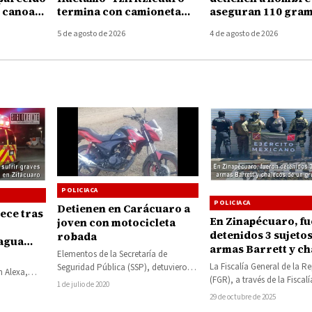
e canoa
termina con camioneta
aseguran 110 gram
zcuaro
volcada; conductor
mariguana
5 de agosto de 2026
4 de agosto de 2026
desaparece del lugar
POLICIACA
POLICIACA
Detienen en Carácuaro a
lece tras
En Zinapécuaro, f
joven con motocicleta
detenidos 3 sujeto
robada
agua
armas Barrett y ch
uaro
Elementos de la Secretaría de
,
de un grupo delict
La Fiscalía General de la R
Seguridad Pública (SSP), detuvieron
n Alexa,
(FGR), a través de la Fiscalí
a una persona del sexo masculino en
severas
1 de julio de 2020
Especializada de Control 
posesión de…
29 de octubre de 2025
(FECOR) en…