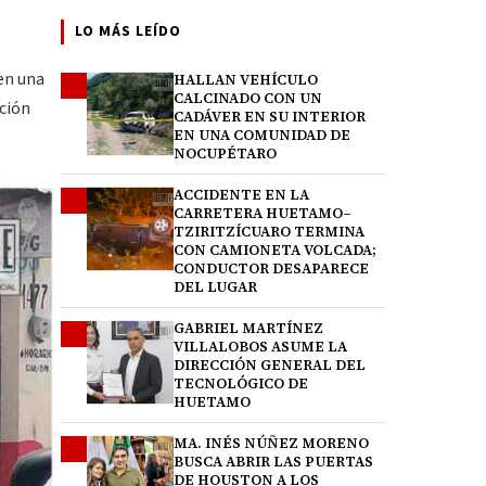
LO MÁS LEÍDO
en una
HALLAN VEHÍCULO
1
CALCINADO CON UN
ación
CADÁVER EN SU INTERIOR
EN UNA COMUNIDAD DE
NOCUPÉTARO
ACCIDENTE EN LA
2
CARRETERA HUETAMO–
TZIRITZÍCUARO TERMINA
CON CAMIONETA VOLCADA;
CONDUCTOR DESAPARECE
DEL LUGAR
GABRIEL MARTÍNEZ
3
VILLALOBOS ASUME LA
DIRECCIÓN GENERAL DEL
TECNOLÓGICO DE
HUETAMO
MA. INÉS NÚÑEZ MORENO
4
BUSCA ABRIR LAS PUERTAS
DE HOUSTON A LOS