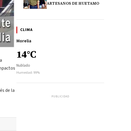
ARTESANOS DE HUETAMO
CLIMA
Morelia
14°C
da
Nublado
impactos
Humedad: 99%
és de la
PUBLICIDAD