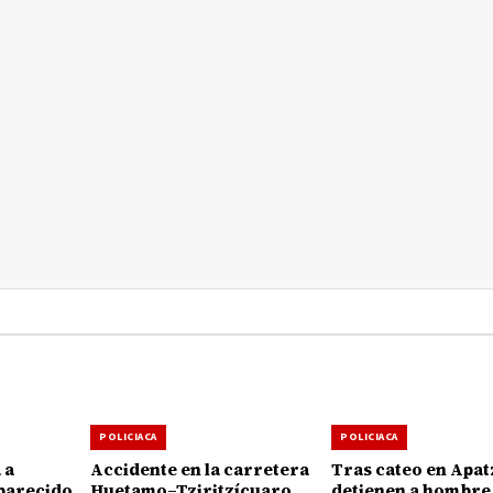
POLICIACA
POLICIACA
 a
Accidente en la carretera
Tras cateo en Apat
parecido
Huetamo–Tziritzícuaro
detienen a hombre 