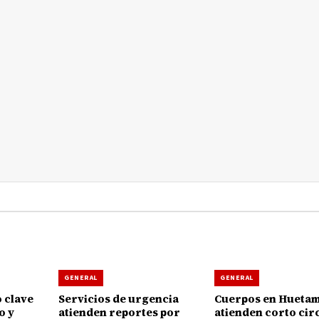
GENERAL
GENERAL
 clave
Servicios de urgencia
Cuerpos en Hueta
o y
atienden reportes por
atienden corto circ