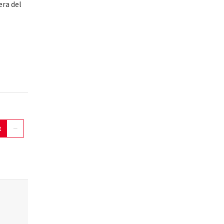
era del
t