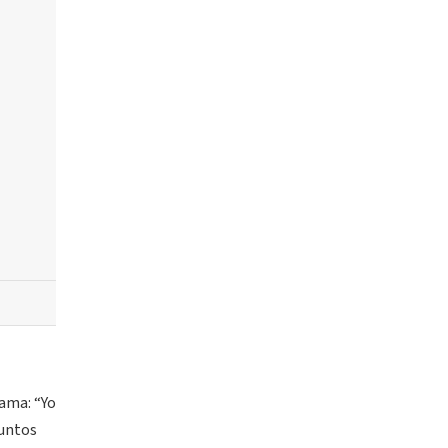
rama: “Yo
juntos