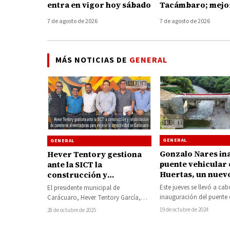
entra en vigor hoy sábado
Tacámbaro; mejor
conexión con Tie
7 de agosto de 2026
7 de agosto de 2026
Caliente
MÁS NOTICIAS DE
GENERAL
GENERAL
GENERAL
Gonzalo Nares in
Hever Tentory gestiona
puente vehicular 
ante la SICT la
Huertas, un nuev
construcción y
para mejorar la
rehabilitación de
Este jueves se llevó a cab
El presidente municipal de
infraestructura d
carreteras alimentadoras
inauguración del puente 
Carácuaro, Hever Tentory García,
Nocupétaro
para mejorar la
localidad de Las Huertas,
informó que su administración
19 de octubre de 2024
28 de octubre de 2025
conectividad en
proyecto…
continúa trabajando con firme
Carácuaro
compromiso por…