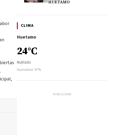
HUETAMO
labor
CLIMA
Huetamo
an
24°C
abiertas
Nublado
Humedad: 97%
,
cipal,
PUBLICIDAD