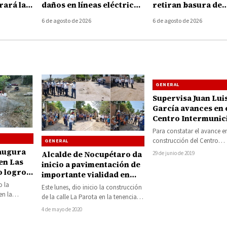
ará la
daños en líneas eléctricas
retiran basura de
rra
tras fuertes vientos en
coladeras durante 
6 de agosto de 2026
6 de agosto de 2026
Huetamo
tormenta de ayer
GENERAL
Supervisa Juan Lui
García avances en 
Centro Intermunic
para el Tratamient
Para constatar el avance en
Integral de Residu
construcción del Centro
GENERAL
Sólidos de Huetam
Intermunicipal para el Tra
augura
Alcalde de Nocupétaro da
29 de junio de 2019
Lucas
Integral de Residuos Sólido
en Las
inicio a pavimentación de
…
o logro
importante vialidad en
San Antonio de las
o la
Este lunes, dio inicio la construcción
e
Huertas
en la
de la calle La Parota en la tenencia
 un
de Melchor Ocampo en…
4 de mayo de 2020