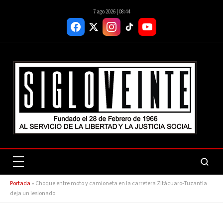
7 ago 2026 | 08:44
Portada
»
Choque entre moto y camioneta en la carretera Zitácuaro-Tuzantla
deja un lesionado