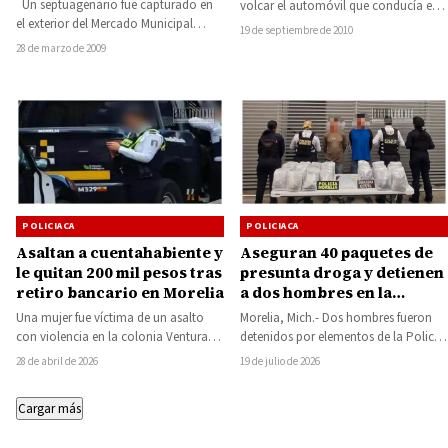
Un septuagenario fue capturado en
volcar el automóvil que conducía en
el exterior del Mercado Municipal
estado de ebriedad y con…
19 de septiembre de 2010
“José Rentería Luviano”, de esta
28 de marzo de 2009
ciudad, al…
POLICIACA
POLICIACA
Asaltan a cuentahabiente y
Aseguran 40 paquetes de
le quitan 200 mil pesos tras
presunta droga y detienen
retiro bancario en Morelia
a dos hombres en la
Central de Autobuses de
Una mujer fue víctima de un asalto
Morelia, Mich.- Dos hombres fueron
Morelia
con violencia en la colonia Ventura
detenidos por elementos de la Policía
Puente, al sur de la…
de Morelia y la Guardia Civil luego…
28 de abril de 2026
19 de julio de 2026
Cargar más