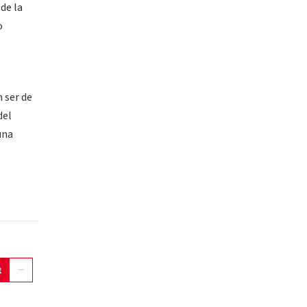
de la
o
n ser de
del
una
t