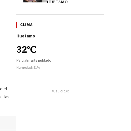
HUETAMO
CLIMA
Huetamo
32°C
Parcialmente nublado
Humedad: 51%
o el
PUBLICIDAD
e las