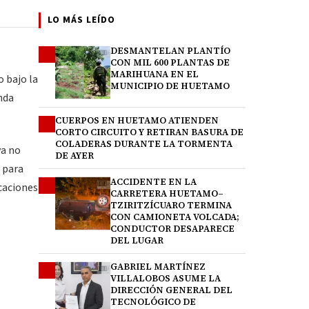
LO MÁS LEÍDO
DESMANTELAN PLANTÍO
1
CON MIL 600 PLANTAS DE
MARIHUANA EN EL
o bajo la
MUNICIPIO DE HUETAMO
nda
CUERPOS EN HUETAMO ATIENDEN
2
CORTO CIRCUITO Y RETIRAN BASURA DE
COLADERAS DURANTE LA TORMENTA
va no
DE AYER
 para
ACCIDENTE EN LA
3
icaciones
CARRETERA HUETAMO–
TZIRITZÍCUARO TERMINA
CON CAMIONETA VOLCADA;
CONDUCTOR DESAPARECE
DEL LUGAR
GABRIEL MARTÍNEZ
4
VILLALOBOS ASUME LA
DIRECCIÓN GENERAL DEL
TECNOLÓGICO DE