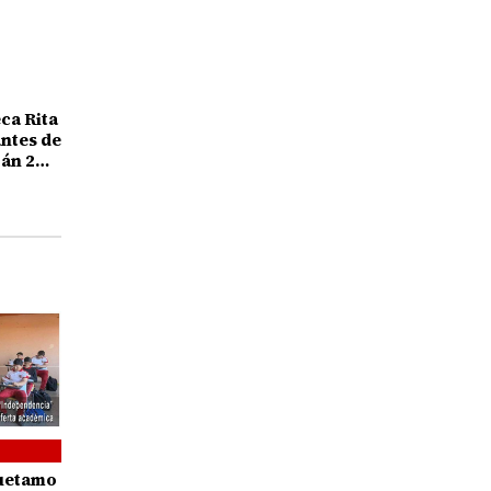
eca Rita
antes de
án 2
alumno
uetamo