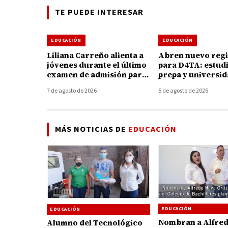
TE PUEDE INTERESAR
EDUCACIÓN
EDUCACIÓN
Liliana Carreño alienta a
Abren nuevo regi
jóvenes durante el último
para D4TA: estud
examen de admisión para
prepa y universi
ingresar Tec de
podrán acceder a
7 de agosto de 2026
5 de agosto de 2026
Tacámbaro
internet gratuito
MÁS NOTICIAS DE
EDUCACIÓN
EDUCACIÓN
EDUCACIÓN
Nombran a Alfre
Alumno del Tecnológico