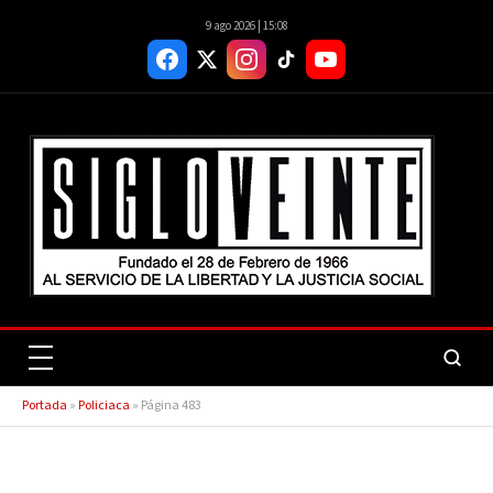
9 ago 2026 | 15:08
Portada
»
Policiaca
»
Página 483