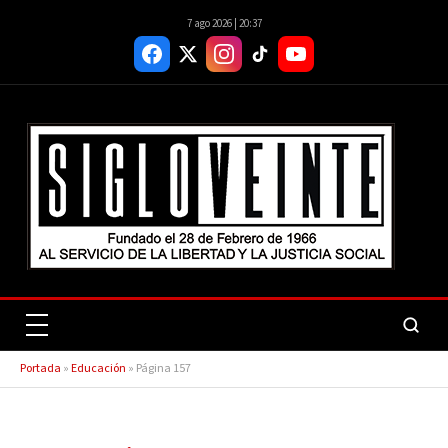
7 ago 2026 | 20:37
Portada
»
Educación
»
Página 157