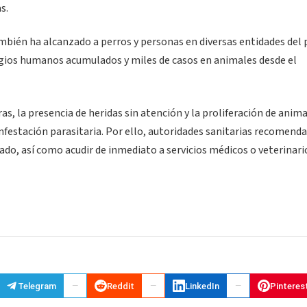
s.
mbién ha alcanzado a perros y personas en diversas entidades del p
gios humanos acumulados y miles de casos en animales desde el
s, la presencia de heridas sin atención y la proliferación de anim
infestación parasitaria. Por ello, autoridades sanitarias recomend
o, así como acudir de inmediato a servicios médicos o veterinari
Telegram
Reddit
LinkedIn
Pinteres