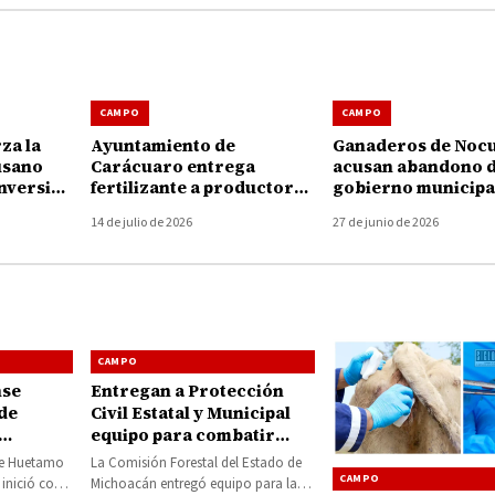
CAMPO
CAMPO
za la
Ayuntamiento de
Ganaderos de Noc
usano
Carácuaro entrega
acusan abandono d
nversión
fertilizante a productores
gobierno municipa
 pesos
para fortalecer el campo
crisis por gusano
14 de julio de 2026
27 de junio de 2026
barrenador
CAMPO
nse
Entregan a Protección
de
Civil Estatal y Municipal
equipo para combatir
incendios forestales
 de Huetamo
La Comisión Forestal del Estado de
CAMPO
 inició con
Michoacán entregó equipo para la