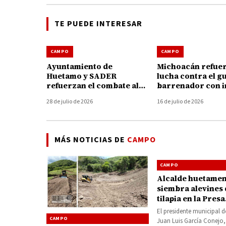
TE PUEDE INTERESAR
CAMPO
CAMPO
Ayuntamiento de
Michoacán refuer
Huetamo y SADER
lucha contra el g
refuerzan el combate al
barrenador con i
gusano barrenador con
de 47 millones de
28 de julio de 2026
16 de julio de 2026
brigadas y kits gratuitos
MÁS NOTICIAS DE
CAMPO
CAMPO
Alcalde huetame
siembra alevines 
tilapia en la Presa
Chihuero
El presidente municipal
CAMPO
Juan Luis García Conejo,