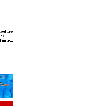
upétaro
el
l ante