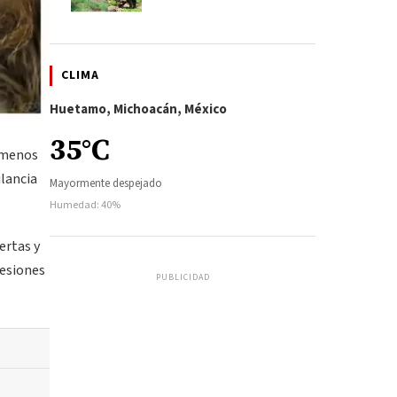
CLIMA
Huetamo, Michoacán, México
35°C
l menos
lancia
Mayormente despejado
Humedad: 40%
ertas y
lesiones
PUBLICIDAD