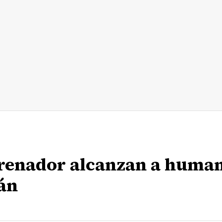
rrenador alcanzan a huma
án