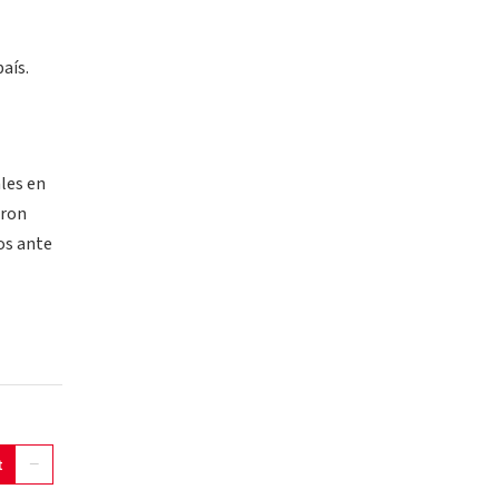
aís.
ales en
aron
os ante
t