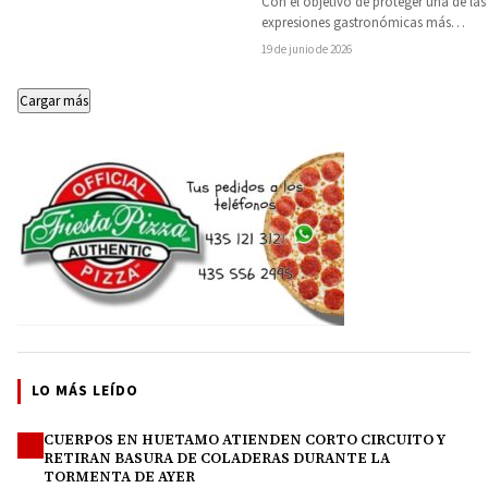
Con el objetivo de proteger una de las
Hidalgo
expresiones gastronómicas más
representativas de Michoacán, la
19 de junio de 2026
diputada local Tere…
Cargar más
LO MÁS LEÍDO
CUERPOS EN HUETAMO ATIENDEN CORTO CIRCUITO Y
1
RETIRAN BASURA DE COLADERAS DURANTE LA
TORMENTA DE AYER