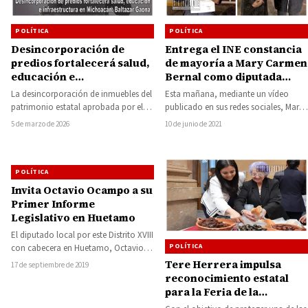
POLÍTICA
POLÍTICA
Desincorporación de
Entrega el INE constancia
predios fortalecerá salud,
de mayoría a Mary Carmen
educación e
Bernal como diputada
infraestructura en
federal electa por el
La desincorporación de inmuebles del
Esta mañana, mediante un vídeo
Michoacán: Baltazar
distrito 03
patrimonio estatal aprobada por el
publicado en sus redes sociales, Mary
Gaona
Congreso del Estado permitirá dar un
Carmen Bernal Martínez, anunció que
5 de marzo de 2026
10 de junio de 2021
mejor uso…
le fue…
POLÍTICA
Invita Octavio Ocampo a su
Primer Informe
Legislativo en Huetamo
El diputado local por este Distrito XVIII
POLÍTICA
con cabecera en Huetamo, Octavio
Ocampo Córdova, invita a su
Tere Herrera impulsa
17 de septiembre de 2019
Primer…
reconocimiento estatal
para la Feria de la
Conserva de Ciudad