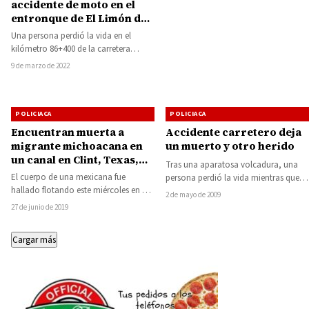
accidente de moto en el
entronque de El Limón de
Papatzindán
Una persona perdió la vida en el
kilómetro 86+400 de la carretera
federal 51 Tuzantla-Tiquicheo, cerca
9 de marzo de 2022
del entronque…
POLICIACA
POLICIACA
Encuentran muerta a
Accidente carretero deja
migrante michoacana en
un muerto y otro herido
un canal en Clint, Texas,
Tras una aparatosa volcadura, una
cerca del Río Grande
El cuerpo de una mexicana fue
persona perdió la vida mientras que
hallado flotando este miércoles en un
otra resultó gravemente herida, la
2 de mayo de 2009
canal en Clint, Texas, cerca del…
tarde del…
27 de junio de 2019
Cargar más