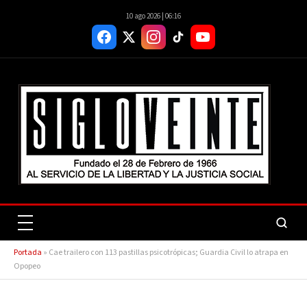
10 ago 2026 | 06:16
Portada
»
Cae trailero con 113 pastillas psicotrópicas; Guardia Civil lo atrapa en
Opopeo