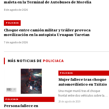
maleta en la Terminal de Autobuses de Morelia
8 de agosto de 2026
POLICIACA
Choque entre camión militar y tráiler provoca
movilización en la autopista Uruapan-Taretan
7 de agosto de 2026
MÁS NOTICIAS DE
POLICIACA
POLICIACA
Mujer fallece tras choque
automovilístico en Tzitzio
Una mujer murió tras el choque
frontal entre dos vehículos sobre la
POLICIACA
carretera El Temascal-El Limón,
28 de agosto de 2019
accidente que…
Persona fallece en