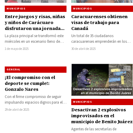
MUNICIPIOS
MUNICIPIOS
Entre juegos y risas, niñas
Caracuarenses obtienen
y niños de Carácuaro
visas de trabajo para
disfrutaron una jornada
Canadá
inolvidable
La plaza principal se transformó este
Un total de 35 ciudadanos
miércoles en un escenario lleno de
caracuarenses emprenderán en los
color, alegría y sonrisas de niños…
próximos días una nueva etapa en sus
1 de mayo de 2025
30 de abril de 2025
vidas al…
GENERAL
¡El compromiso con el
deporte se cumple!:
Gonzalo Nares
Con el firme compromiso de seguir
impulsando espacios dignos para el
MUNICIPIOS
deporte y la sana convivencia, el
Desactivan 2 explosivos
29 de abril de 2025
Alcalde…
improvisados en el
municipio de Benito Juárez
Agentes de las secretarías de