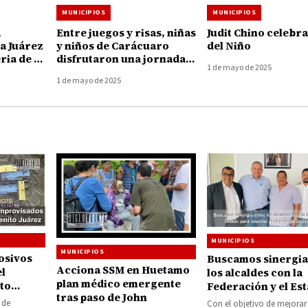
MUNICIPIOS
MUNICIPIOS
,
Entre juegos y risas, niñas
Judit Chino celebra
a Juárez
y niños de Carácuaro
del Niño
ria de la
disfrutaron una jornada
1 de mayo de 2025
inolvidable
1 de mayo de 2025
MUNICIPIOS
MUNICIPIOS
osivos
Buscamos sinergia
Acciona SSM en Huetamo
l
los alcaldes con la
plan médico emergente
to
Federación y el Es
tras paso de John
para resolver el ab
 de
Con el objetivo de mejorar