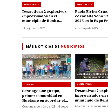
MUNICIPIOS
MUNICIPIOS
Desactivan 2 explosivos
Paola Elvira Cruz
improvisados en el
coronada Señorit
municipio de Benito
2025 en la Expo Fe
Juárez
Guayaba.
14 de junio de 2025
4 de mayo de 2025
MÁS NOTICIAS DE
MUNICIPIOS
MUNICIPIOS
GENERAL
Desactivan 2 expl
Santiago Conguripo,
improvisados en e
primer comunidad en
municipio de Beni
Huetamo en acordar el
Juárez
uso del FAISPIAM, siendo
Agentes de las secretarías
Con una inversión de 428 mil pesos