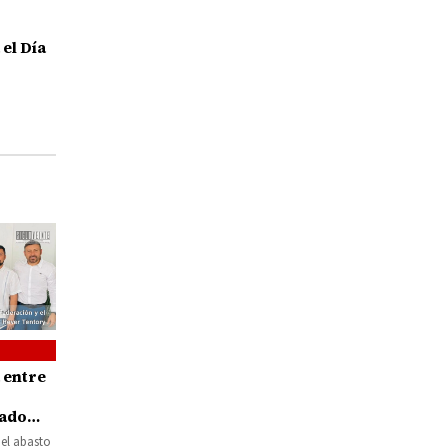
 el Día
 entre
tado
asto de
 el abasto