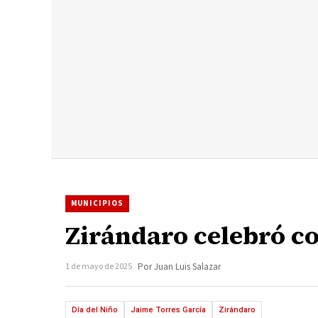
MUNICIPIOS
Zirándaro celebró co
1 de mayo de 2025
Por Juan Luis Salazar
Día del Niño
Jaime Torres García
Zirándaro