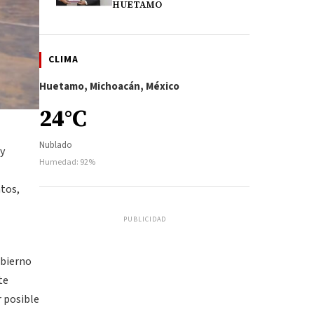
HUETAMO
CLIMA
Huetamo, Michoacán, México
24°C
Nublado
 y
Humedad: 92%
ntos,
PUBLICIDAD
obierno
te
r posible