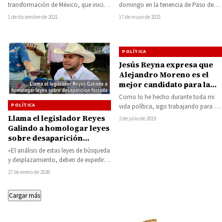
Equipo Por Carácuaro
domingo en la tenencia de Paso de
transformación de México, que inició
Núñez, militantes y simpatizantes del
hace tres años con el gobierno que
17 de mayo de 2021
1 de diciembre de 2021
Partido…
preside…
POLÍTICA
Jesús Reyna expresa que
Alejandro Moreno es el
mejor candidato para la
dirigencia nacional del PRI
Como lo he hecho durante toda mi
POLÍTICA
vida política, sigo trabajando para el
Partido Revolucionario Institucional y
Llama el legislador Reyes
2 de julio de 2019
junto…
Galindo a homologar leyes
sobre desaparición
forzada
«El análisis de estas leyes de búsqueda
y desplazamiento, deben de expedirse
de manera inmediata y homologarse
27 de enero de 2026
con…
Cargar más