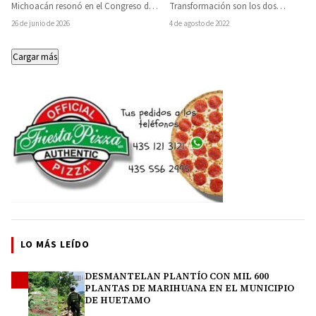
transformar el estado
Transformación son los dos
Michoacán resonó en el Congreso del
principales movimientos del siglo XXI
Estado durante la…
4 de agosto de 2022
26 de junio de 2026
en el país, estos…
Cargar más
LO MÁS LEÍDO
DESMANTELAN PLANTÍO CON MIL 600
1
PLANTAS DE MARIHUANA EN EL MUNICIPIO
DE HUETAMO