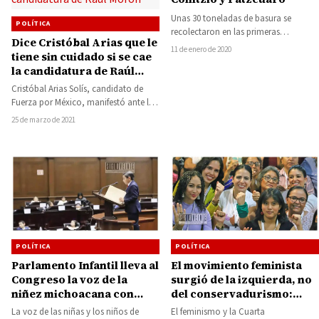
Unas 30 toneladas de basura se
POLÍTICA
recolectaron en las primeras
Dice Cristóbal Arias que le
actividades de la Campaña de
11 de enero de 2020
tiene sin cuidado si se cae
Cuidado del Medio…
la candidatura de Raúl
Morón
Cristóbal Arias Solís, candidato de
Fuerza por México, manifestó ante los
medios informativos locales que la
25 de marzo de 2021
eventual pérdida…
POLÍTICA
POLÍTICA
El movimiento feminista
Parlamento Infantil lleva al
surgió de la izquierda, no
Congreso la voz de la
del conservadurismo:
niñez michoacana con
Giulianna Bugarini
propuestas para
El feminismo y la Cuarta
La voz de las niñas y los niños de