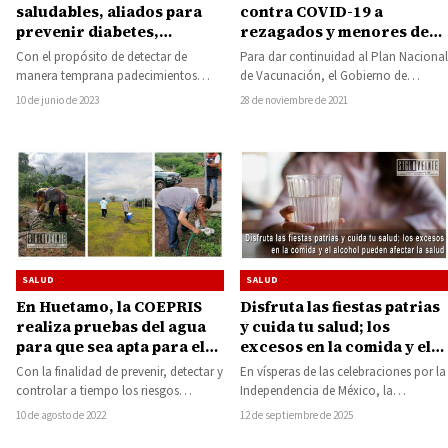
contra COVID-19 a
saludables, aliados para
rezagados y menores de
prevenir diabetes,
15 a 17 años en 107
hipertensión y obesidad:
Para dar continuidad al Plan Nacional
Con el propósito de detectar de
municipios Michoacán
SSM
de Vacunación, el Gobierno de
manera temprana padecimientos
Michoacán, encabezado por Alfredo
como diabetes, hipertensión y
28 de noviembre de 2021
10 de junio de 2023
Ramírez Bedolla, aplicará…
obesidad, la Secretaría de Salud…
SALUD
SALUD
En Huetamo, la COEPRIS
Disfruta las fiestas patrias
realiza pruebas del agua
y cuida tu salud; los
para que sea apta para el
excesos en la comida y el
consumo humano
alcohol pueden afectar la
Con la finalidad de prevenir, detectar y
En vísperas de las celebraciones por la
salud
controlar a tiempo los riesgos
Independencia de México, la
sanitarios de la población, la
Secretaría de Salud de Michoacán
10 de agosto de 2022
12 de septiembre de 2025
Secretaría…
(SSM), hace…