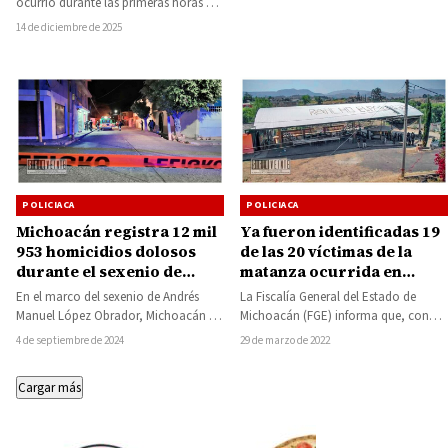
ocurrió durante las primeras horas de
este domingo sobre el Libramiento
14 de diciembre de 2025
Norte de la…
POLICIACA
POLICIACA
Michoacán registra 12 mil
Ya fueron identificadas 19
953 homicidios dolosos
de las 20 víctimas de la
durante el sexenio de
matanza ocurrida en
López Obrador: La
Zinapécuaro
En el marco del sexenio de Andrés
La Fiscalía General del Estado de
violencia no cede en el
Manuel López Obrador, Michoacán se
Michoacán (FGE) informa que, con
Estado
ha consolidado como uno de los…
relación a los hechos registrados el
4 de septiembre de 2024
29 de marzo de 2022
domingo…
Cargar más