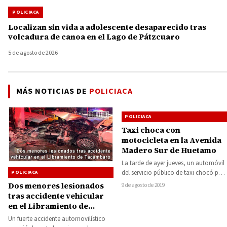
POLICIACA
Localizan sin vida a adolescente desaparecido tras
volcadura de canoa en el Lago de Pátzcuaro
5 de agosto de 2026
MÁS NOTICIAS DE
POLICIACA
POLICIACA
Taxi choca con
motocicleta en la Avenida
Madero Sur de Huetamo
La tarde de ayer jueves, un automóvil
del servicio público de taxi chocó por
POLICIACA
alcance a una motocicleta,…
Dos menores lesionados
9 de agosto de 2019
tras accidente vehicular
en el Libramiento de
Tacámbaro
Un fuerte accidente automovilístico