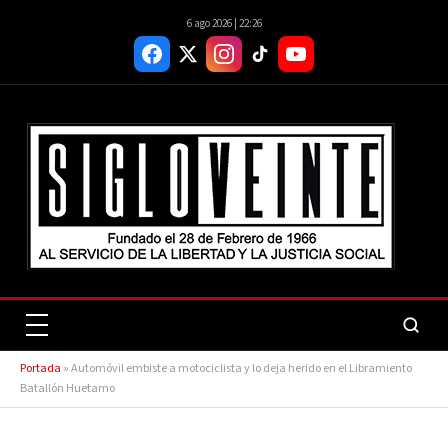
6 ago 2026 | 22:26
Portada
»
Automóvil embiste a motociclista y lo deja herido en el Libramiento
Batallón Huetamo