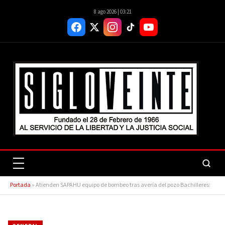
8 ago 2026 | 03:21
Portada
»
Atienden SAPAHU equipo de bombeo tras avería del pozo Bachilleres: