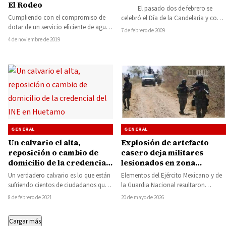
El Rodeo
El pasado dos de febrero se
Cumpliendo con el compromiso de
celebró el Día de la Candelaria y con
dotar de un servicio eficiente de agua
ello una de…
7 de febrero de 2009
potable a la localidad de El…
4 de noviembre de 2019
GENERAL
GENERAL
Un calvario el alta,
Explosión de artefacto
reposición o cambio de
casero deja militares
domicilio de la credencial
lesionados en zona
del INE en Huetamo
serrana de Cotija
Un verdadero calvario es lo que están
Elementos del Ejército Mexicano y de
sufriendo cientos de ciudadanos que
la Guardia Nacional resultaron
residen en la cabecera o en…
lesionados luego de la detonación de
8 de febrero de 2021
20 de mayo de 2026
un artefacto…
Cargar más