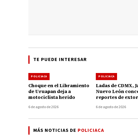
TE PUEDE INTERESAR
POLICIACA
POLICIACA
Choque en el Libramiento
Ladas de CDMX, Ja
de Uruapan deja a
Nuevo León conc
motociclista herido
reportes de exto
telefónica en Mi
6 de agosto de 2026
6 de agosto de 2026
MÁS NOTICIAS DE
POLICIACA