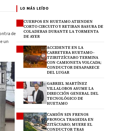
LO MÁS LEÍDO
CUERPOS EN HUETAMO ATIENDEN
1
CORTO CIRCUITO Y RETIRAN BASURA DE
COLADERAS DURANTE LA TORMENTA
ontra de
DE AYER
de un
ACCIDENTE EN LA
2
CARRETERA HUETAMO–
TZIRITZÍCUARO TERMINA
CON CAMIONETA VOLCADA;
CONDUCTOR DESAPARECE
DEL LUGAR
GABRIEL MARTÍNEZ
3
VILLALOBOS ASUME LA
DIRECCIÓN GENERAL DEL
TECNOLÓGICO DE
HUETAMO
CAMIÓN SIN FRENOS
4
PROVOCA TRAGEDIA EN
ZITÁCUARO; MUERE EL
CONDUCTOR TRAS