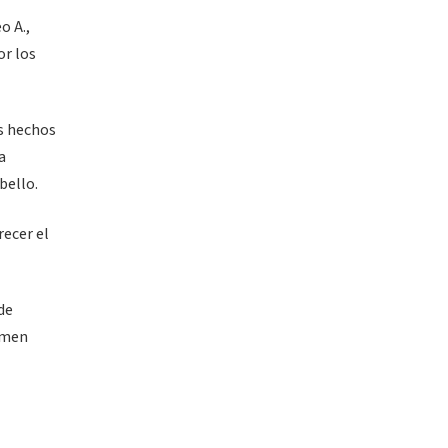
o A.,
or los
s hechos
a
bello.
recer el
de
rimen