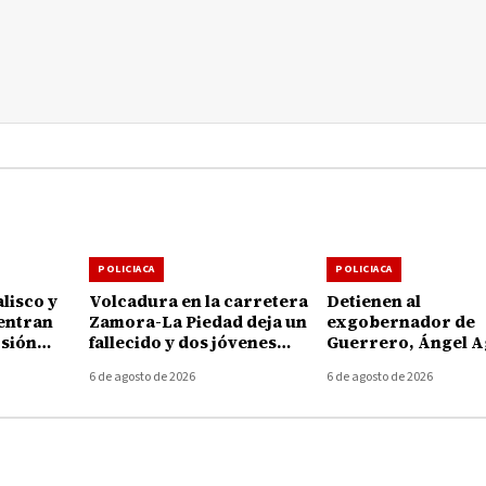
POLICIACA
POLICIACA
lisco y
Volcadura en la carretera
Detienen al
entran
Zamora-La Piedad deja un
exgobernador de
rsión
fallecido y dos jóvenes
Guerrero, Ángel A
choacán
heridos en Ecuandureo
por presunto
6 de agosto de 2026
6 de agosto de 2026
encubrimiento en e
Ayotzinapa