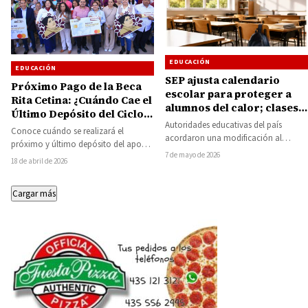
EDUCACIÓN
EDUCACIÓN
SEP ajusta calendario
Próximo Pago de la Beca
escolar para proteger a
Rita Cetina: ¿Cuándo Cae el
alumnos del calor; clases
Último Depósito del Ciclo
terminarán el 5 de junio
Autoridades educativas del país
Escolar 2026?
Conoce cuándo se realizará el
acordaron una modificación al
próximo y último depósito del apoyo
calendario escolar 2025-2026, por lo
7 de mayo de 2026
de 1,900 pesos de la Beca Rita…
18 de abril de 2026
que el último día de…
Cargar más