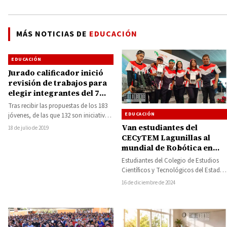
MÁS NOTICIAS DE
EDUCACIÓN
EDUCACIÓN
Jurado calificador inició
revisión de trabajos para
elegir integrantes del 7
Parlamento Juvenil,
Tras recibir las propuestas de los 183
informó Octavio Ocampo
EDUCACIÓN
jóvenes, de las que 132 son iniciativas,
51 proyectos sociales, el…
Van estudiantes del
18 de julio de 2019
CECyTEM Lagunillas al
mundial de Robótica en
Texas
Estudiantes del Colegio de Estudios
Científicos y Tecnológicos del Estado
de Michoacán (Cecytem), plantel
16 de diciembre de 2024
Lagunillas, lograron su pase…