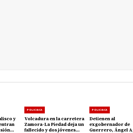
POLICIACA
POLICIACA
lisco y
Volcadura en la carretera
Detienen al
entran
Zamora-La Piedad deja un
exgobernador de
rsión
fallecido y dos jóvenes
Guerrero, Ángel A