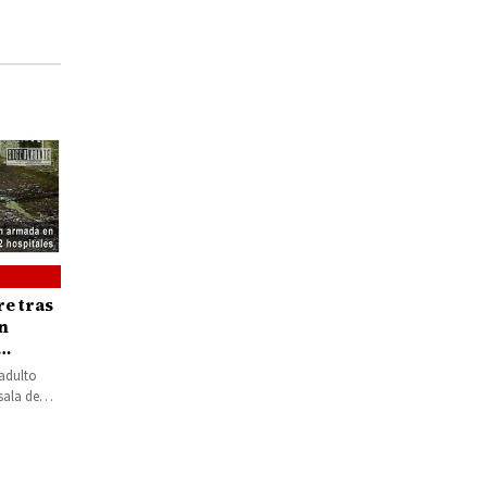
l caso
e tras
n
pitales
 adulto
sala de