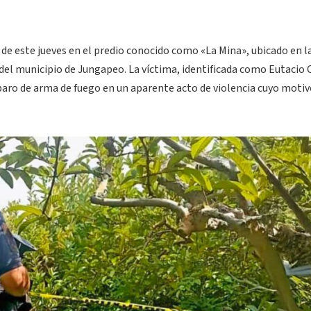
 de este jueves en el predio conocido como «La Mina», ubicado en l
el municipio de Jungapeo. La víctima, identificada como Eutacio C
isparo de arma de fuego en un aparente acto de violencia cuyo motiv