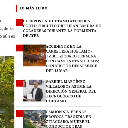
LO MÁS LEÍDO
a
CUERPOS EN HUETAMO ATIENDEN
1
CORTO CIRCUITO Y RETIRAN BASURA DE
., de 75
COLADERAS DURANTE LA TORMENTA
o aún es
DE AYER
ACCIDENTE EN LA
2
CARRETERA HUETAMO–
TZIRITZÍCUARO TERMINA
CON CAMIONETA VOLCADA;
CONDUCTOR DESAPARECE
DEL LUGAR
GABRIEL MARTÍNEZ
3
VILLALOBOS ASUME LA
DIRECCIÓN GENERAL DEL
TECNOLÓGICO DE
HUETAMO
CAMIÓN SIN FRENOS
4
PROVOCA TRAGEDIA EN
ZITÁCUARO; MUERE EL
CONDUCTOR TRAS