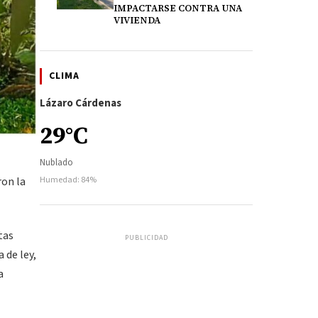
IMPACTARSE CONTRA UNA
VIVIENDA
CLIMA
Lázaro Cárdenas
29°C
Nublado
ron la
Humedad: 84%
tas
PUBLICIDAD
 de ley,
a