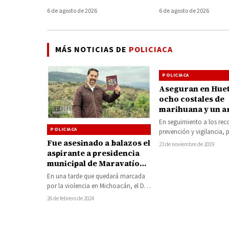
telefónica en Mi
6 de agosto de 2026
6 de agosto de 2026
MÁS NOTICIAS DE
POLICIACA
POLICIACA
Aseguran en Hue
ocho costales de
marihuana y un 
En seguimiento a los rec
POLICIACA
prevención y vigilancia, 
las secretarías de Seguri
Fue asesinado a balazos el
23 de noviembre de 2019
(SSP), y…
aspirante a presidencia
municipal de Maravatío
por Morena
En una tarde que quedará marcada
por la violencia en Michoacán, el Dr.
Miguel Ángel Zavala, prominente
26 de febrero de 2024
aspirante…