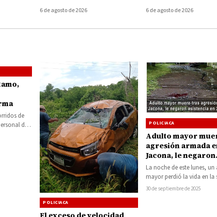
choacán
heridos en Ecuandureo
por presunto
6 de agosto de 2026
6 de agosto de 2026
encubrimiento en e
Ayotzinapa
tamo,
arma
orridos de
POLICIACA
personal de
dad Pública
Adulto mayor muer
agresión armada e
Jacona, le negaron
asistencia en 2 hos
La noche de este lunes, un
mayor perdió la vida en la 
urgencias de un…
30 de septiembre de 2025
POLICIACA
El exceso de velocidad