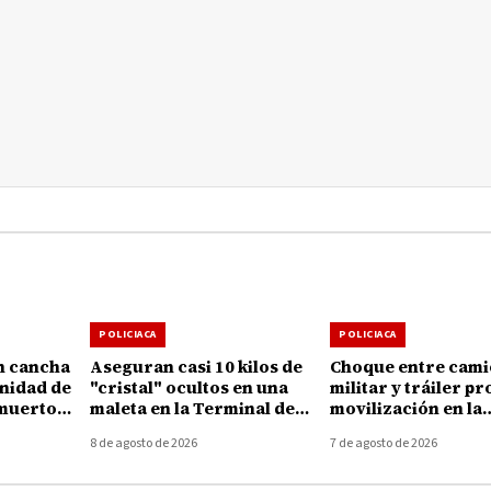
POLICIACA
POLICIACA
n cancha
Aseguran casi 10 kilos de
Choque entre cam
unidad de
"cristal" ocultos en una
militar y tráiler p
 muertos
maleta en la Terminal de
movilización en la
Autobuses de Morelia
autopista Uruapan
8 de agosto de 2026
7 de agosto de 2026
Taretan