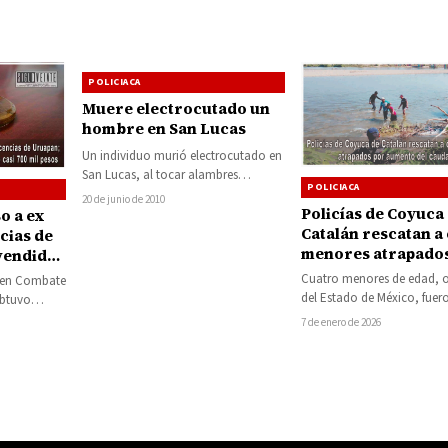
POLICIACA
Muere electrocutado un
hombre en San Lucas
Un individuo murió electrocutado en
San Lucas, al tocar alambres
POLICIACA
electrificados mientras realizaba una
20 de junio de 2010
Policías de Coyuca
necesidad fisiológica. La víctima…
o a ex
Catalán rescatan a
cias de
menores atrapado
vendido
aumento del caudal
 y
Cuatro menores de edad, o
a en Combate
río Balsas
 mil
del Estado de México, fuer
obtuvo
rescatados la tarde de este
 contra de
7 de enero de 2026
cuando se…