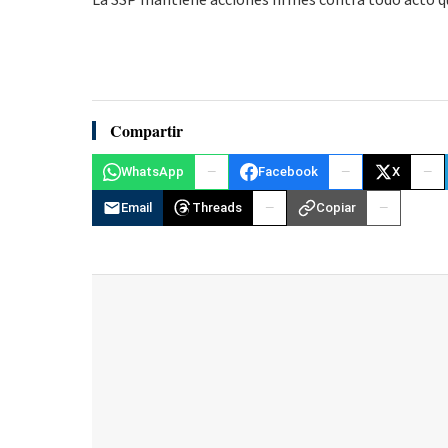
La SSP mantiene acciones firmes contra todo acto q
Compartir
WhatsApp
Facebook
X
Email
Threads
Copiar