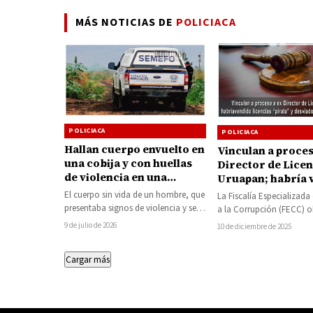
MÁS NOTICIAS DE
POLICIACA
POLICIACA
POLICIACA
Hallan cuerpo envuelto en
Vinculan a proces
una cobija y con huellas
Director de Licen
de violencia en una
Uruapan; habría 
brecha de Apatzingán
licencias “pirata”
El cuerpo sin vida de un hombre, que
La Fiscalía Especializad
desviado casi 700
presentaba signos de violencia y se
a la Corrupción (FECC) 
pesos
encontraba atado de los…
vinculación a proceso en
9 de julio de 2026
10 de diciembre de 2025
Luis Antonio…
Cargar más