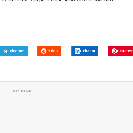
ue atente contra el patrimonio de las y los michoacanos.
Telegram
Reddit
LinkedIn
Pinteres
PUBLICIDAD