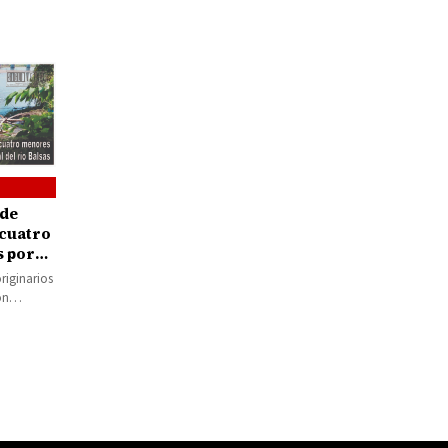
 de
 cuatro
s por
 del
riginarios
on
 martes