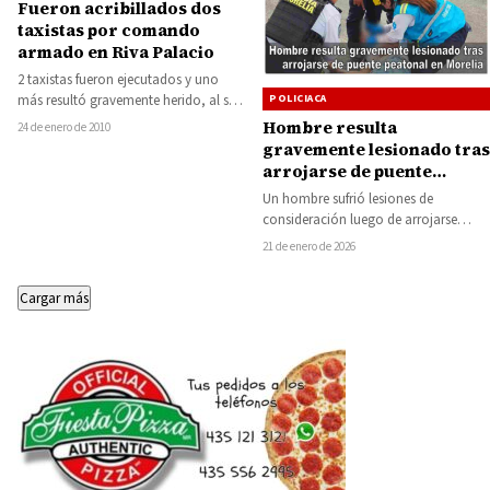
Fueron acribillados dos
taxistas por comando
armado en Riva Palacio
2 taxistas fueron ejecutados y uno
POLICIACA
más resultó gravemente herido, al ser
acribillados por un grupo armado
Hombre resulta
24 de enero de 2010
la…
gravemente lesionado tras
arrojarse de puente
peatonal en Morelia
Un hombre sufrió lesiones de
consideración luego de arrojarse
desde un puente peatonal y caer sobre
21 de enero de 2026
los carriles…
Cargar más