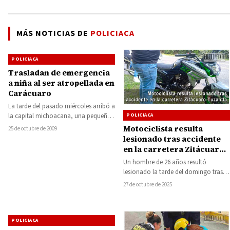
MÁS NOTICIAS DE
POLICIACA
POLICIACA
Trasladan de emergencia
a niña al ser atropellada en
Carácuaro
La tarde del pasado miércoles arribó a
la capital michoacana, una pequeña
POLICIACA
de tres años, quien al parecer…
Motociclista resulta
25 de octubre de 2009
lesionado tras accidente
en la carretera Zitácuaro-
Tuzantla
Un hombre de 26 años resultó
lesionado la tarde del domingo tras
un incidente en la carretera Zitácuaro-
27 de octubre de 2025
Tuzantla,…
POLICIACA