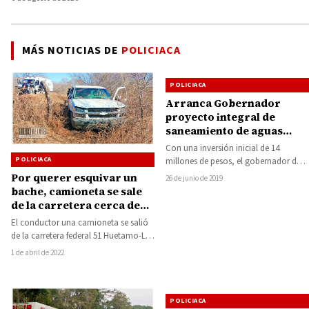
MÁS NOTICIAS DE
POLICIACA
POLICIACA
Arranca Gobernador
proyecto integral de
saneamiento de aguas
residuales de Huetamo
Con una inversión inicial de 14
POLICIACA
millones de pesos, el gobernador de
Michoacán, Silvano Aureoles Conejo,
Por querer esquivar un
26 de junio de 2019
dio el…
bache, camioneta se sale
de la carretera cerca de
Huetamo
El conductor una camioneta se salió
de la carretera federal 51 Huetamo-La
Eréndira, luego que trató de
1 de abril de 2022
esquivar…
POLICIACA