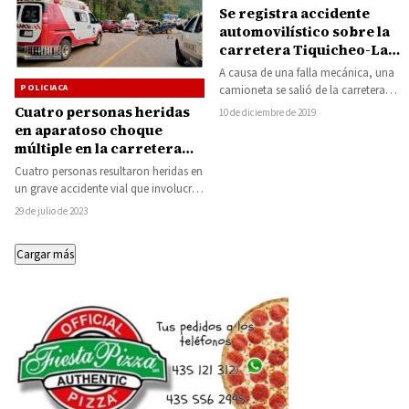
Se registra accidente
automovilístico sobre la
carretera Tiquicheo-La
Eréndira
A causa de una falla mecánica, una
POLICIACA
camioneta se salió de la carretera
ocasionando que su conductor
Cuatro personas heridas
10 de diciembre de 2019
sufriera…
en aparatoso choque
múltiple en la carretera
Tacámbaro-Yoricostio
Cuatro personas resultaron heridas en
un grave accidente vial que involucró
a dos camionetas y un vehículo de…
29 de julio de 2023
Cargar más