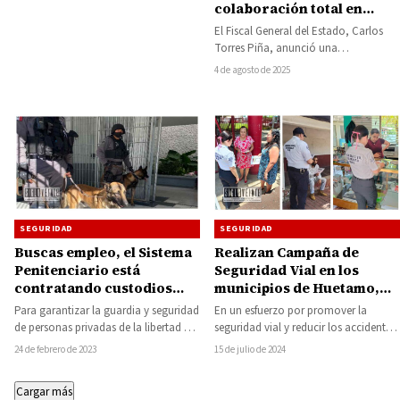
colaboración total en
estrategia de seguridad y
El Fiscal General del Estado, Carlos
justicia para Michoacán
Torres Piña, anunció una
colaboración total en la estrategia de
4 de agosto de 2025
seguridad y…
SEGURIDAD
SEGURIDAD
Buscas empleo, el Sistema
Realizan Campaña de
Penitenciario está
Seguridad Vial en los
contratando custodios
municipios de Huetamo,
para los penales de
Nocupétaro, San Lucas y
Para garantizar la guardia y seguridad
En un esfuerzo por promover la
Michoacán
Carácuaro
de personas privadas de la libertad en
seguridad vial y reducir los accidentes
penales de Michoacán, la
de tráfico, elementos de la
24 de febrero de 2023
15 de julio de 2024
Coordinación…
Coordinación…
Cargar más