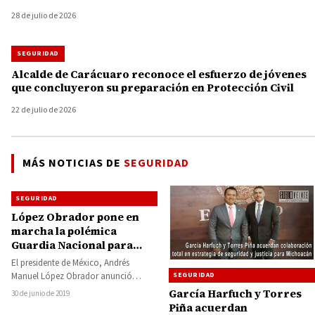
28 de julio de 2026
SEGURIDAD
Alcalde de Carácuaro reconoce el esfuerzo de jóvenes
que concluyeron su preparación en Protección Civil
22 de julio de 2026
MÁS NOTICIAS DE
SEGURIDAD
SEGURIDAD
López Obrador pone en
marcha la polémica
Guardia Nacional para
frenar la violencia del
El presidente de México, Andrés
crimen organizado
Manuel López Obrador anunció
SEGURIDAD
oficialmente este domingo la entrada
García Harfuch y Torres
30 de junio de 2019
en funcionamiento de la…
Piña acuerdan