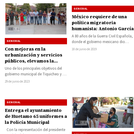
GENERAL
México requiere de una
política migratoria
humanista: Antonio García
A 80 años de la Guerra Civil Española,
GENERAL
donde el gobierno mexicano dio
refugio a los exiliados y…
Con mejoras en la
18 de junio de 2019
urbanización y servicios
públicos, elevamos la
calidad de vida de los
Uno de los principales objetivos del
tiquichenses: Catalina
gobierno municipal de Tiquicheo y de
Pérez Negrón
su alcaldesa, Catalina Pérez Negrón
29 de junio de 2023
Espinoza,…
GENERAL
Entrega el ayuntamiento
de Huetamo 65 uniformes a
la Policía Municipal
Con la representación del presidente