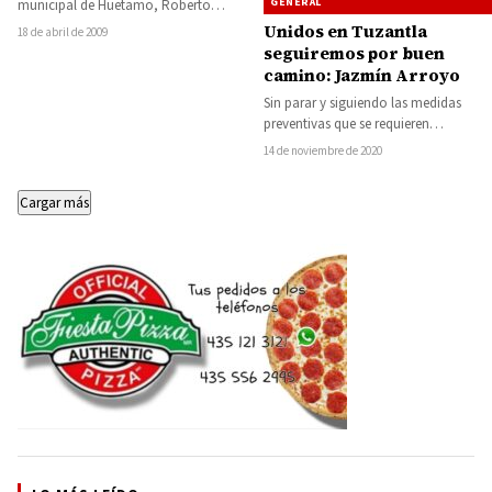
GENERAL
municipal de Huetamo, Roberto
García Sierra, el secretario particular
Unidos en Tuzantla
18 de abril de 2009
del alcalde, Marco…
seguiremos por buen
camino: Jazmín Arroyo
Sin parar y siguiendo las medidas
preventivas que se requieren
actualmente, la presidenta municipal
14 de noviembre de 2020
de Tuzantla, Jazmín Arroyo…
Cargar más